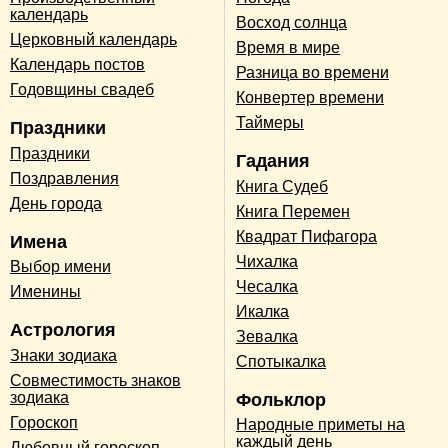
календарь
Восход солнца
Церковный календарь
Время в мире
Календарь постов
Разница во времени
Годовщины свадеб
Конвертер времени
Таймеры
Праздники
Праздники
Гадания
Поздравления
Книга Судеб
День города
Книга Перемен
Квадрат Пифагора
Имена
Чихалка
Выбор имени
Чесалка
Именины
Икалка
Астрология
Зевалка
Знаки зодиака
Спотыкалка
Совместимость знаков
зодиака
Фольклор
Гороскоп
Народные приметы на
каждый день
Любовный гороскоп