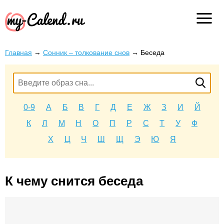
Главная
→
Сонник – толкование снов
→
Беседа
0-9
А
Б
В
Г
Д
Е
Ж
З
И
Й
К
Л
М
Н
О
П
Р
С
Т
У
Ф
Х
Ц
Ч
Ш
Щ
Э
Ю
Я
К чему снится беседа