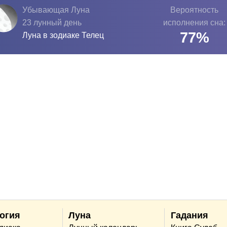
Убывающая Луна
Вероятность
23 лунный день
исполнения сна:
77
%
Луна в зодиаке
Телец
огия
Луна
Гадания