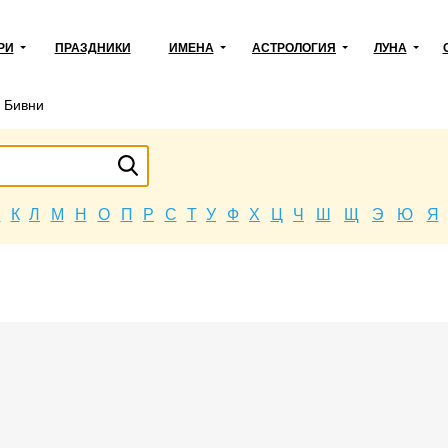
РИ
ПРАЗДНИКИ
ИМЕНА
АСТРОЛОГИЯ
ЛУНА
→
Бивни
Й
К
Л
М
Н
О
П
Р
С
Т
У
Ф
Х
Ц
Ч
Ш
Щ
Э
Ю
Я