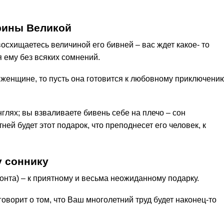
рины Великой
восхищаетесь величиной его бивней – вас ждет какое- то
 ему без всяких сомнений.
 женщине, то пусть она готовится к любовному приключению
нглях; вы взваливаете бивень себе на плечо – сон
ей будет этот подарок, что преподнесет его человек, к
 соннику
онта) – к приятному и весьма неожиданному подарку.
говорит о том, что Ваш многолетний труд будет наконец-то