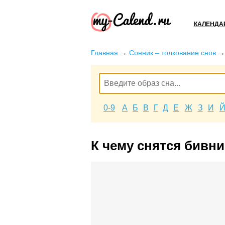
КАЛЕНДА
Главная
→
Сонник – толкование снов
0-9
А
Б
В
Г
Д
Е
Ж
З
И
К чему снятся бивни