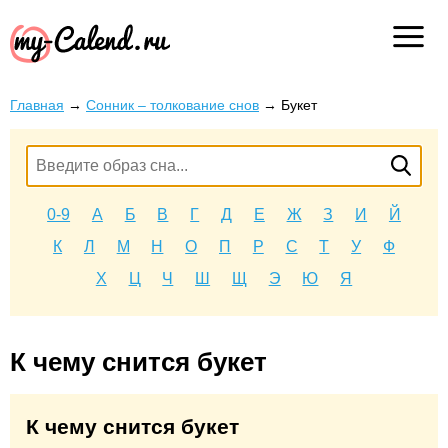
Главная
→
Сонник – толкование снов
→
Букет
0-9
А
Б
В
Г
Д
Е
Ж
З
И
Й
К
Л
М
Н
О
П
Р
С
Т
У
Ф
Х
Ц
Ч
Ш
Щ
Э
Ю
Я
К чему снится букет
К чему снится букет