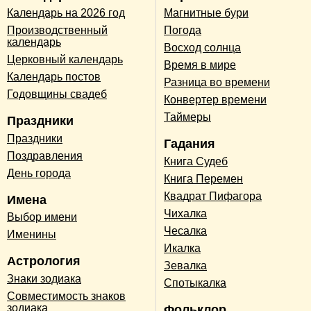
Календарь на 2026 год
Магнитные бури
Производственный
Погода
календарь
Восход солнца
Церковный календарь
Время в мире
Календарь постов
Разница во времени
Годовщины свадеб
Конвертер времени
Таймеры
Праздники
Праздники
Гадания
Поздравления
Книга Судеб
День города
Книга Перемен
Квадрат Пифагора
Имена
Чихалка
Выбор имени
Чесалка
Именины
Икалка
Астрология
Зевалка
Знаки зодиака
Спотыкалка
Совместимость знаков
зодиака
Фольклор