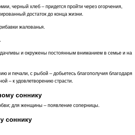
омии, черный хлеб – придется пройти через огорчения,
тированный достаток до конца жизни.
рибавки жалованья.
.
 удачливы и окружены постоянным вниманием в семье и на
ию и печали, с рыбой – добьетесь благополучия благодаря
ой – к удовлетворению страсти.
ному соннику
юбви; для женщины – появление соперницы.
у соннику