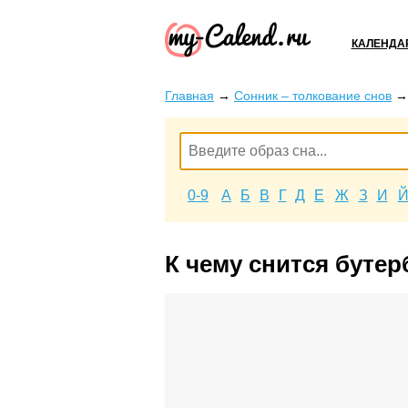
КАЛЕНДА
Главная
→
Сонник – толкование снов
0-9
А
Б
В
Г
Д
Е
Ж
З
И
К чему снится буте