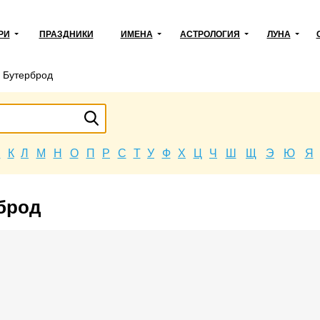
РИ
ПРАЗДНИКИ
ИМЕНА
АСТРОЛОГИЯ
ЛУНА
→
Бутерброд
Й
К
Л
М
Н
О
П
Р
С
Т
У
Ф
Х
Ц
Ч
Ш
Щ
Э
Ю
Я
рброд