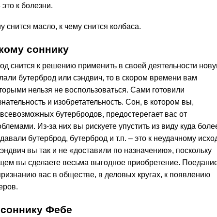
это к болезни.
му снится масло, к чему снится колбаса.
кому соннику
род снится к решению применить в своей деятельности нов
елали бутерброд или сэндвич, то в скором времени вам
торыми нельзя не воспользоваться. Сами готовили
нательность и изобретательность. Сон, в котором вы,
 всевозможных бутербродов, предостерегает вас от
лемами. Из-за них вы рискуете упустить из виду куда боле
давали бутерброд, бутерброд и т.п. – это к неудачному исхо
сэндвич вы так и не «доставили по назначению», поскольку
ущем вы сделаете весьма выгодное приобретение. Поедани
признанию вас в обществе, в деловых кругах, к появлению
еров.
 соннику Фебе