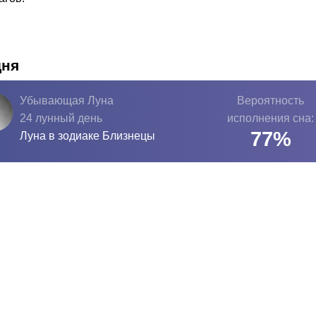
дня
Убывающая Луна
Вероятность
24 лунный день
исполнения сна:
77
%
Луна в зодиаке
Близнецы