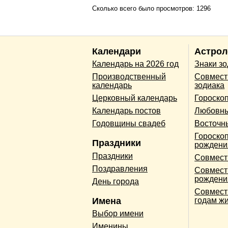
Сколько всего было просмотров: 1296
Календари
Астрол
Календарь на 2026 год
Знаки з
Производственный
Совмест
календарь
зодиака
Церковный календарь
Гороско
Календарь постов
Любовны
Годовщины свадеб
Восточн
Гороскоп
Праздники
рождени
Праздники
Совмест
Поздравления
Совмест
рождени
День города
Совмест
Имена
годам ж
Выбор имени
Именины