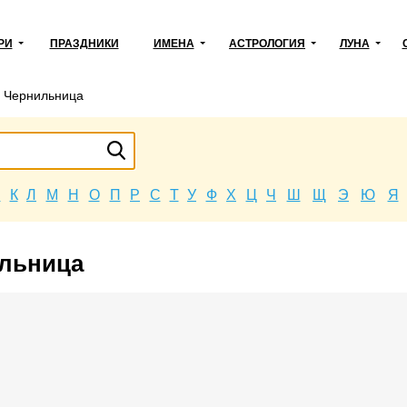
РИ
ПРАЗДНИКИ
ИМЕНА
АСТРОЛОГИЯ
ЛУНА
→
Чернильница
Й
К
Л
М
Н
О
П
Р
С
Т
У
Ф
Х
Ц
Ч
Ш
Щ
Э
Ю
Я
ильница