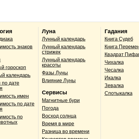
огия
Луна
Гадания
одиака
Лунный календарь
Книга Судеб
имость знаков
Лунный календарь
Книга Переме
стрижек
Квадрат Пифа
п
Лунный календарь
Чихалка
красоты
й гороскоп
Чесалка
Фазы Луны
ый календарь
Икалка
Влияние Луны
 по дате
Зевалка
я
Сервисы
Спотыкалка
имость имен
Магнитные бури
имость по дате
Погода
я
Восход солнца
имость по
ивотных
Время в мире
Разница во времени