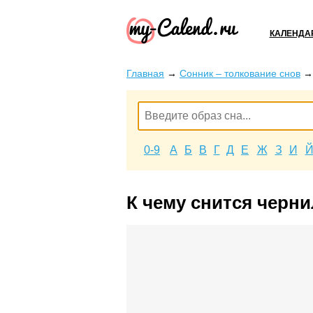
КАЛЕНДА
Главная
→
Сонник – толкование снов
0-9
А
Б
В
Г
Д
Е
Ж
З
И
К чему снится черн