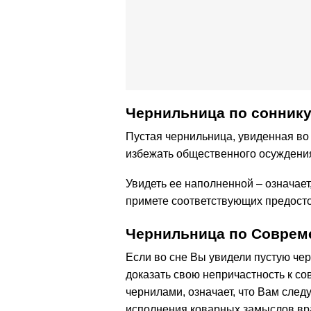
Чернильница по cонник
Пустая чернильница, увиденная во
избежать общественного осуждени
Увидеть ее наполненной – означает
примете соответствующих предост
Чернильница по Соврем
Если во сне Вы увидели пустую чер
доказать свою непричастность к с
чернилами, означает, что Вам след
исполнения коварных замыслов вр