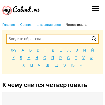
Главная
→
Сонник – толкование снов
→
Четвертовать
0-9
А
Б
В
Г
Д
Е
Ж
З
И
Й
К
Л
М
Н
О
П
Р
С
Т
У
Ф
Х
Ц
Ч
Ш
Щ
Э
Ю
Я
К чему снится четвертовать