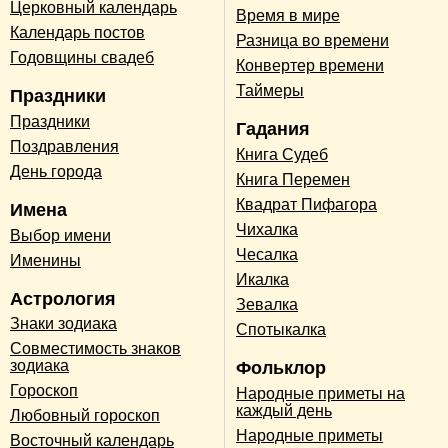
Церковный календарь
Время в мире
Календарь постов
Разница во времени
Годовщины свадеб
Конвертер времени
Таймеры
Праздники
Праздники
Гадания
Поздравления
Книга Судеб
День города
Книга Перемен
Квадрат Пифагора
Имена
Чихалка
Выбор имени
Чесалка
Именины
Икалка
Астрология
Зевалка
Знаки зодиака
Спотыкалка
Совместимость знаков
зодиака
Фольклор
Гороскоп
Народные приметы на
каждый день
Любовный гороскоп
Народные приметы
Восточный календарь