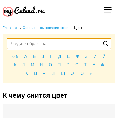
Главная
→
Сонник – толкование снов
→
Цвет
0-9
А
Б
В
Г
Д
Е
Ж
З
И
Й
К
Л
М
Н
О
П
Р
С
Т
У
Ф
Х
Ц
Ч
Ш
Щ
Э
Ю
Я
К чему снится цвет