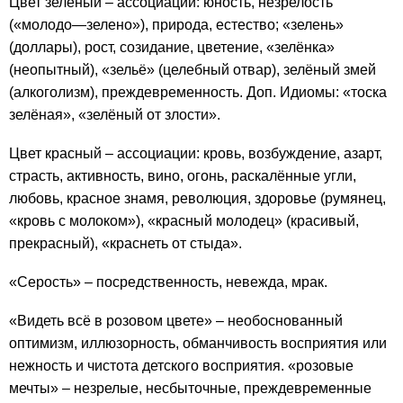
Цвет зелёный – ассоциации: юность, незрелость
(«молодо—зелено»), природа, естество; «зелень»
(доллары), рост, созидание, цветение, «зелёнка»
(неопытный), «зельё» (целебный отвар), зелёный змей
(алкоголизм), преждевременность. Доп. Идиомы: «тоска
зелёная», «зелёный от злости».
Цвет красный – ассоциации: кровь, возбуждение, азарт,
страсть, активность, вино, огонь, раскалённые угли,
любовь, красное знамя, революция, здоровье (румянец,
«кровь с молоком»), «красный молодец» (красивый,
прекрасный), «краснеть от стыда».
«Серость» – посредственность, невежда, мрак.
«Видеть всё в розовом цвете» – необоснованный
оптимизм, иллюзорность, обманчивость восприятия или
нежность и чистота детского восприятия. «розовые
мечты» – незрелые, несбыточные, преждевременные