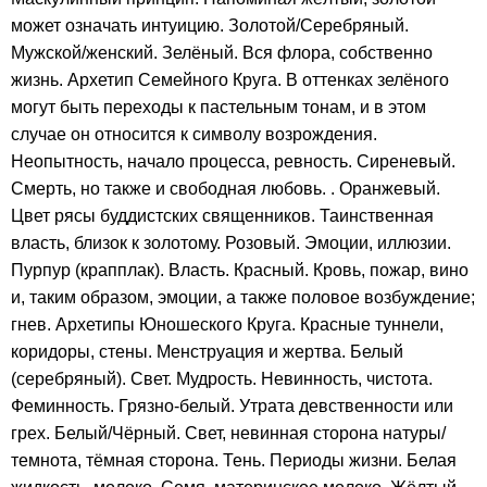
может означать интуицию. Золотой/Серебряный.
Мужской/женский. Зелёный. Вся флора, собственно
жизнь. Архетип Семейного Круга. В оттенках зелёного
могут быть переходы к пастельным тонам, и в этом
случае он относится к символу возрождения.
Неопытность, начало процесса, ревность. Сиреневый.
Смерть, но также и свободная любовь. . Оранжевый.
Цвет рясы буддистских священников. Таинственная
власть, близок к золотому. Розовый. Эмоции, иллюзии.
Пурпур (крапплак). Власть. Красный. Кровь, пожар, вино
и, таким образом, эмоции, а также половое возбуждение;
гнев. Архетипы Юношеского Круга. Красные туннели,
коридоры, стены. Менструация и жертва. Белый
(серебряный). Свет. Мудрость. Невинность, чистота.
Феминность. Грязно-белый. Утрата девственности или
грех. Белый/Чёрный. Свет, невинная сторона натуры/
темнота, тёмная сторона. Тень. Периоды жизни. Белая