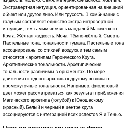
жидкость, молоко. Семя, материнское молоко. Жёлтый.
Экстравертная интуиция, ориентированная на внешний
объект или другое лицо. Или трусость. В комбинации с
голубым составляет единство экстра-интровертной
интуиции, тем самым являясь мандалой Магического
Круга. Жёлтая жидкость. Моча. Тёмно-жёлтый. Смерть.
Пастельные тона, тональности тумана. Пастельные тона
ассоциированы со стихией воздуха и тем самым
относятся к архетипам Героического Круга.
Архетипические тональности. Архетипические
тональности различимы в орнаментах. По мере
движения от одного архетипа к другому возникают
промежуточные тональности. Например, фиолетовый
цвет может рассматриваться как результат приближения
Магического архетипа (голубой) к Юношескому
(красный). Белый и черный в центре круга
ассоциируются с интеграцией всех аспектов Я и Тенью.
Цвет по соннику крылатых фраз