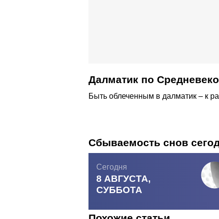
Далматик по Средневек
Быть облеченным в далматик – к ра
Сбываемость снов сего
Сегодня
8 АВГУСТА,
СУББОТА
Похожие статьи