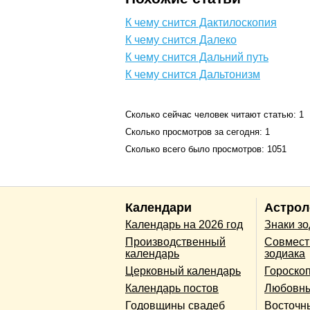
К чему снится Дактилоскопия
К чему снится Далеко
К чему снится Дальний путь
К чему снится Дальтонизм
Сколько сейчас человек читают статью: 1
Сколько просмотров за сегодня: 1
Сколько всего было просмотров: 1051
Календари
Астрол
Календарь на 2026 год
Знаки з
Производственный
Совмест
календарь
зодиака
Церковный календарь
Гороско
Календарь постов
Любовны
Годовщины свадеб
Восточн