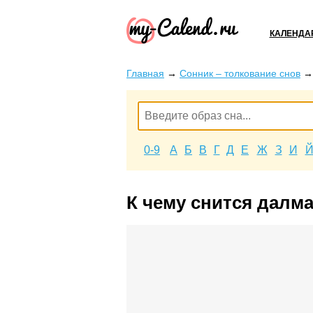
КАЛЕНДА
Главная
→
Сонник – толкование снов
0-9
А
Б
В
Г
Д
Е
Ж
З
И
К чему снится далм