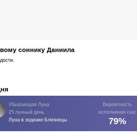
овому соннику Даниила
дости.
дня
Убывающая Луна
Вероятность
25 лунный день
исполнения сна:
79
%
Луна в зодиаке
Близнецы