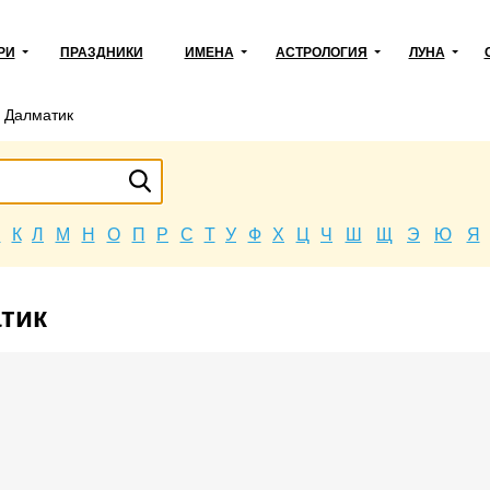
РИ
ПРАЗДНИКИ
ИМЕНА
АСТРОЛОГИЯ
ЛУНА
→
Далматик
Й
К
Л
М
Н
О
П
Р
С
Т
У
Ф
Х
Ц
Ч
Ш
Щ
Э
Ю
Я
атик