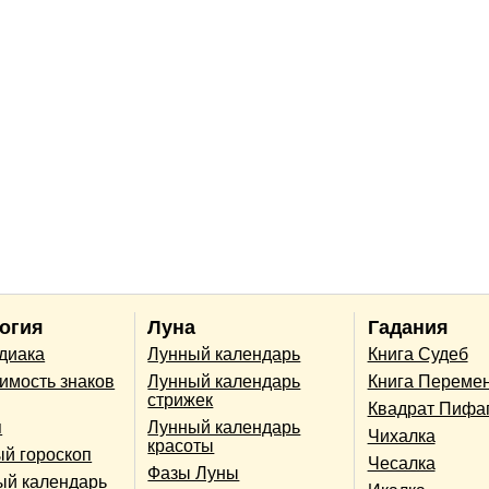
огия
Луна
Гадания
одиака
Лунный календарь
Книга Судеб
имость знаков
Лунный календарь
Книга Переме
стрижек
Квадрат Пифа
п
Лунный календарь
Чихалка
красоты
й гороскоп
Чесалка
Фазы Луны
ый календарь