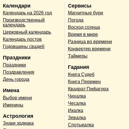
Календари
Сервисы
Календарь на 2026 год
Магнитные бури
Производственный
Погода
календарь
Восход солнца
Церковный календарь
Время в мире
Календарь постов
Разница во времени
Годовщины свадеб
Конвертер времени
Таймеры
Праздники
Праздники
Гадания
Поздравления
Книга Судеб
День города
Книга Перемен
Квадрат Пифагора
Имена
Чихалка
Выбор имени
Чесалка
Именины
Икалка
Астрология
Зевалка
Знаки зодиака
Спотыкалка