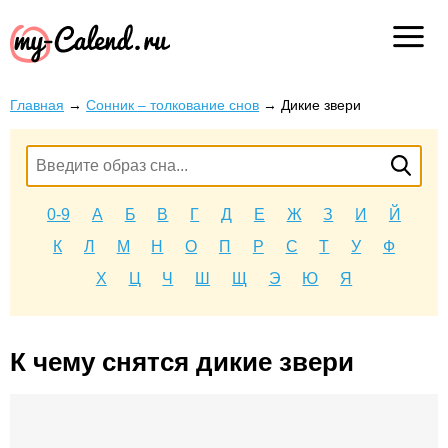
Главная
→
Сонник – толкование снов
→
Дикие звери
0-9
А
Б
В
Г
Д
Е
Ж
З
И
Й
К
Л
М
Н
О
П
Р
С
Т
У
Ф
Х
Ц
Ч
Ш
Щ
Э
Ю
Я
К чему снятся дикие звери