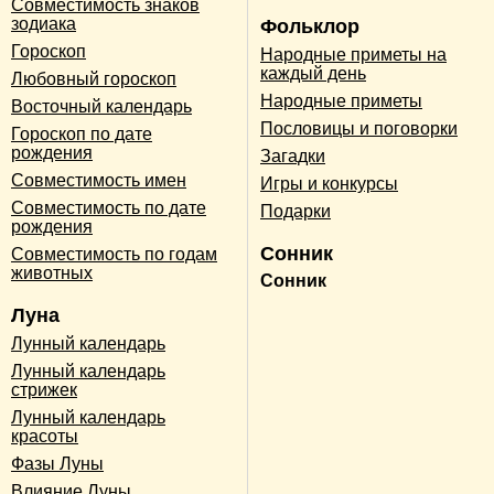
Совместимость знаков
зодиака
Фольклор
Гороскоп
Народные приметы на
каждый день
Любовный гороскоп
Народные приметы
Восточный календарь
Пословицы и поговорки
Гороскоп по дате
рождения
Загадки
Совместимость имен
Игры и конкурсы
Совместимость по дате
Подарки
рождения
Сонник
Совместимость по годам
животных
Сонник
Луна
Лунный календарь
Лунный календарь
стрижек
Лунный календарь
красоты
Фазы Луны
Влияние Луны