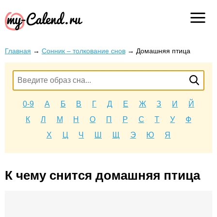
Главная
→
Сонник – толкование снов
→
Домашняя птица
0-9
А
Б
В
Г
Д
Е
Ж
З
И
Й
К
Л
М
Н
О
П
Р
С
Т
У
Ф
Х
Ц
Ч
Ш
Щ
Э
Ю
Я
К чему снится домашняя птица