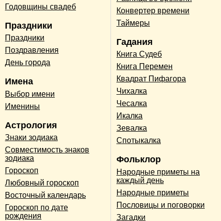
Годовщины свадеб
Конвертер времени
Таймеры
Праздники
Праздники
Гадания
Поздравления
Книга Судеб
День города
Книга Перемен
Квадрат Пифагора
Имена
Чихалка
Выбор имени
Чесалка
Именины
Икалка
Астрология
Зевалка
Знаки зодиака
Спотыкалка
Совместимость знаков
зодиака
Фольклор
Гороскоп
Народные приметы на
каждый день
Любовный гороскоп
Народные приметы
Восточный календарь
Пословицы и поговорки
Гороскоп по дате
рождения
Загадки