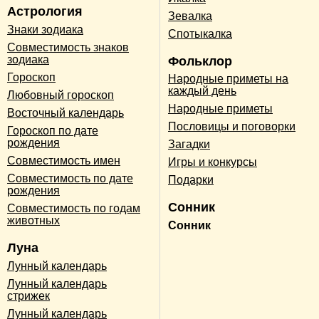
Астрология
Зевалка
Знаки зодиака
Спотыкалка
Совместимость знаков
зодиака
Фольклор
Гороскоп
Народные приметы на
каждый день
Любовный гороскоп
Народные приметы
Восточный календарь
Пословицы и поговорки
Гороскоп по дате
рождения
Загадки
Совместимость имен
Игры и конкурсы
Совместимость по дате
Подарки
рождения
Сонник
Совместимость по годам
животных
Сонник
Луна
Лунный календарь
Лунный календарь
стрижек
Лунный календарь