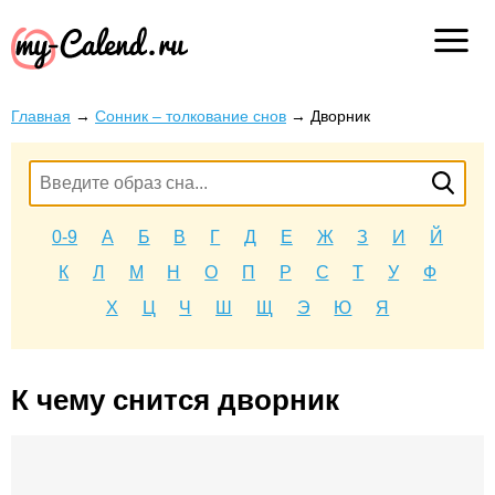
Главная
→
Сонник – толкование снов
→
Дворник
0-9
А
Б
В
Г
Д
Е
Ж
З
И
Й
К
Л
М
Н
О
П
Р
С
Т
У
Ф
Х
Ц
Ч
Ш
Щ
Э
Ю
Я
К чему снится дворник