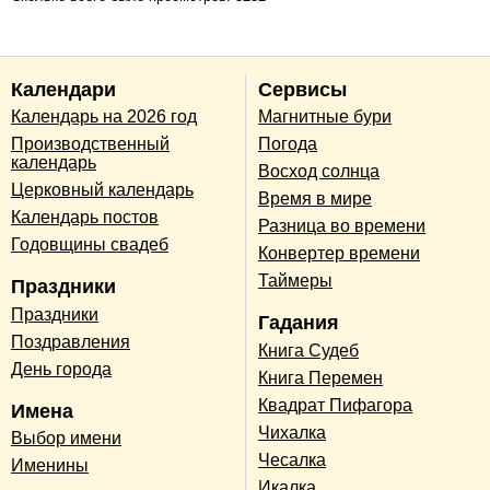
Календари
Сервисы
Календарь на 2026 год
Магнитные бури
Производственный
Погода
календарь
Восход солнца
Церковный календарь
Время в мире
Календарь постов
Разница во времени
Годовщины свадеб
Конвертер времени
Таймеры
Праздники
Праздники
Гадания
Поздравления
Книга Судеб
День города
Книга Перемен
Квадрат Пифагора
Имена
Чихалка
Выбор имени
Чесалка
Именины
Икалка