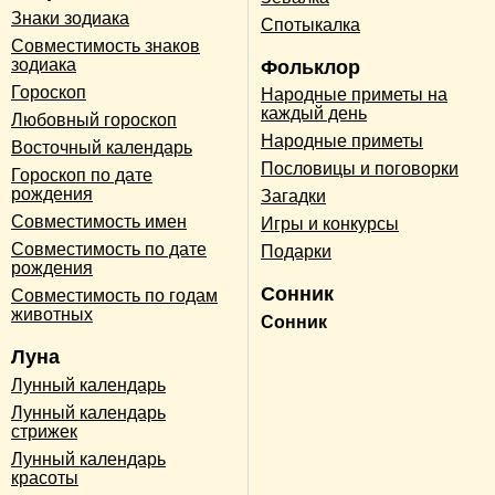
Знаки зодиака
Спотыкалка
Совместимость знаков
зодиака
Фольклор
Гороскоп
Народные приметы на
каждый день
Любовный гороскоп
Народные приметы
Восточный календарь
Пословицы и поговорки
Гороскоп по дате
рождения
Загадки
Совместимость имен
Игры и конкурсы
Совместимость по дате
Подарки
рождения
Сонник
Совместимость по годам
животных
Сонник
Луна
Лунный календарь
Лунный календарь
стрижек
Лунный календарь
красоты