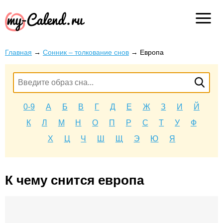
Главная
→
Сонник – толкование снов
→
Европа
0-9
А
Б
В
Г
Д
Е
Ж
З
И
Й
К
Л
М
Н
О
П
Р
С
Т
У
Ф
Х
Ц
Ч
Ш
Щ
Э
Ю
Я
К чему снится европа