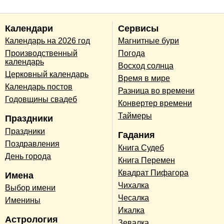
Календари
Сервисы
Календарь на 2026 год
Магнитные бури
Производственный
Погода
календарь
Восход солнца
Церковный календарь
Время в мире
Календарь постов
Разница во времени
Годовщины свадеб
Конвертер времени
Таймеры
Праздники
Праздники
Гадания
Поздравления
Книга Судеб
День города
Книга Перемен
Квадрат Пифагора
Имена
Чихалка
Выбор имени
Чесалка
Именины
Икалка
Астрология
Зевалка