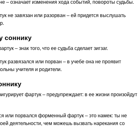
е – означает изменения хода событий, повороты судьбы.
тук не завязан или разорван – ей придется выслушать
р.
у соннику
тук – знак того, что ее судьба сделает зигзаг.
тук развязался или порван – в учебе она не проявит
ольны учителя и родители.
оннику
игурирует фартук – предупреждает: в ее жизни произойдут
ся или порвался форменный фартук – это намек: ты не
оей деятельности, чем можешь вызвать нарекания со