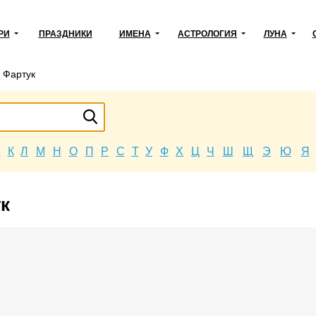
РИ
ПРАЗДНИКИ
ИМЕНА
АСТРОЛОГИЯ
ЛУНА
→
Фартук
Й
К
Л
М
Н
О
П
Р
С
Т
У
Ф
Х
Ц
Ч
Ш
Щ
Э
Ю
Я
к