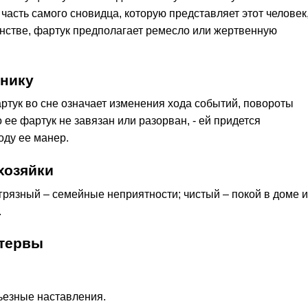
а часть самого сновидца, которую представляет этот человек
сонстве, фартук предполагает ремесло или жертвенную
ннику
тук во сне означает изменения хода событий, повороты
 ее фартук не завязан или разорван, - ей придется
оду ее манер.
хозяйки
 грязный – семейные неприятности; чистый – покой в доме и
.
стервы
ьезные наставления.