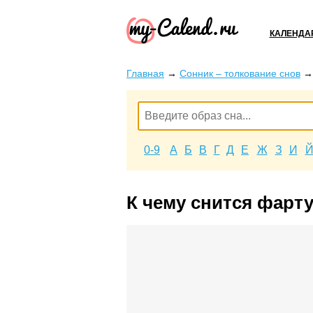
КАЛЕНДА
Главная
→
Сонник – толкование снов
0-9
А
Б
В
Г
Д
Е
Ж
З
И
К чему снится фарту