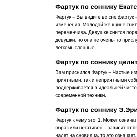
Фартук по соннику Екат
Фартук – Вы видите во сне фартук 
изменения. Молодой женщине снитс
переменчива. Девушке снится порв
девушки, но она не очень- то прис
легкомысленные.
Фартук по соннику цел
Вам приснился Фартук – Частые изм
приятными, так и неприятными соб
поддерживается в идеальней чисто
современной техники.
Фартук по соннику Э.Эр
Фартук к чему это. 1. Может означ
образ или негативен – зависит от 
надет на сновидца, то это означает