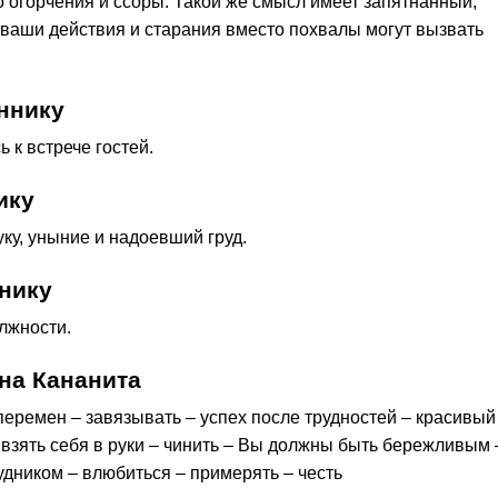
о огорчения и ссоры. Такой же смысл имеет запятнанный,
 ваши действия и старания вместо похвалы могут вызвать
ннику
ь к встрече гостей.
ику
уку, уныние и надоевший груд.
нику
лжности.
на Кананита
 перемен – завязывать – успех после трудностей – красивый
 взять себя в руки – чинить – Вы должны быть бережливым 
рудником – влюбиться – примерять – честь