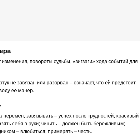
ера
 изменения, повороты судьбы, «зигзаги» хода событий для
тук не завязан или разорван – означает, что ей предстоит
воду ее манер.
е
ез перемен; завязывать – успех после трудностей; красивый
взять себя в руки; чинить – должен быть бережливым;
дником – влюбиться; примерять – честь.