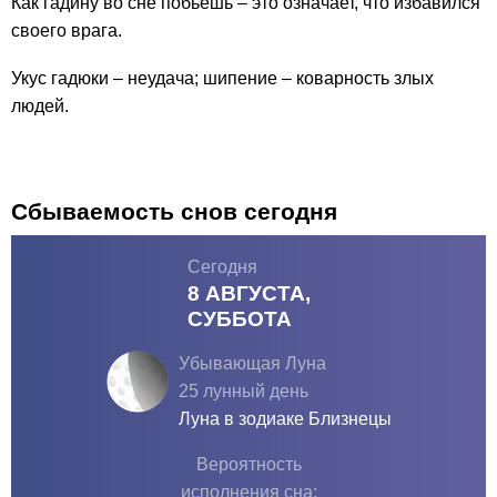
Как гадину во сне побьешь – это означает, что избавился
своего врага.
Укус гадюки – неудача; шипение – коварность злых
людей.
Сбываемость снов сегодня
Сегодня
8 АВГУСТА,
СУББОТА
Убывающая Луна
25 лунный день
Луна в зодиаке
Близнецы
Вероятность
исполнения сна: