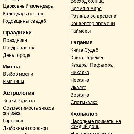
Восход солнца
Церковный календарь
Время в мире
Календарь постов
Разница во времени
Годовщины свадеб
Конвертер времени
Таймеры
Праздники
Праздники
Гадания
Поздравления
Книга Судеб
День города
Книга Перемен
Квадрат Пифагора
Имена
Чихалка
Выбор имени
Чесалка
Именины
Икалка
Астрология
Зевалка
Знаки зодиака
Спотыкалка
Совместимость знаков
зодиака
Фольклор
Гороскоп
Народные приметы на
каждый день
Любовный гороскоп
Народные приметы