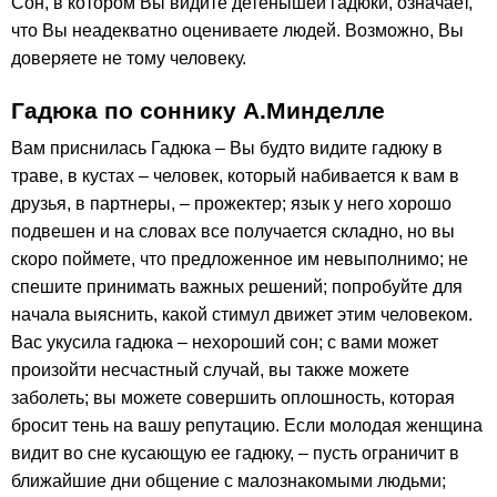
Сон, в котором Вы видите детенышей гадюки, означает,
что Вы неадекватно оцениваете людей. Возможно, Вы
доверяете не тому человеку.
Гадюка по соннику А.Минделле
Вам приснилась Гадюка – Вы будто видите гадюку в
траве, в кустах – человек, который набивается к вам в
друзья, в партнеры, – прожектер; язык у него хорошо
подвешен и на словах все получается складно, но вы
скоро поймете, что предложенное им невыполнимо; не
спешите принимать важных решений; попробуйте для
начала выяснить, какой стимул движет этим человеком.
Вас укусила гадюка – нехороший сон; с вами может
произойти несчастный случай, вы также можете
заболеть; вы можете совершить оплошность, которая
бросит тень на вашу репутацию. Если молодая женщина
видит во сне кусающую ее гадюку, – пусть ограничит в
ближайшие дни общение с малознакомыми людьми;