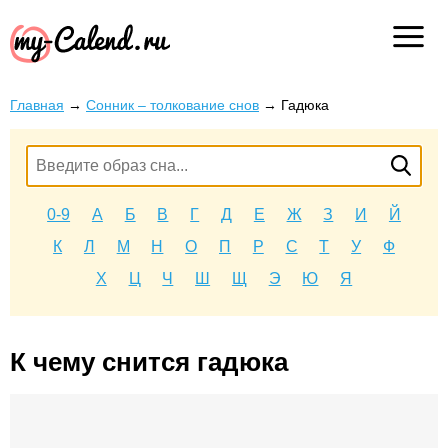
Главная
→
Сонник – толкование снов
→
Гадюка
0-9
А
Б
В
Г
Д
Е
Ж
З
И
Й
К
Л
М
Н
О
П
Р
С
Т
У
Ф
Х
Ц
Ч
Ш
Щ
Э
Ю
Я
К чему снится гадюка