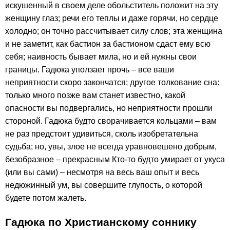
искушенный в своем деле обольститель положит на эту
женщину глаз; речи его теплы и даже горячи, но сердце
холодно; он точно рассчитывает силу слов; эта женщина
и не заметит, как бастион за бастионом сдаст ему всю
себя; наивность бывает мила, но и ей нужны свои
границы. Гадюка уползает прочь – все ваши
неприятности скоро закончатся; другое толкование сна:
только много позже вам станет известно, какой
опасности вы подвергались, но неприятности прошли
стороной. Гадюка будто сворачивается кольцами – вам
не раз предстоит удивиться, сколь изобретательна
судьба; но, увы, злое не всегда уравновешено добрым,
безобразное – прекрасным Кто-то будто умирает от укуса
(или вы сами) – несмотря на весь ваш опыт и весь
недюжинный ум, вы совершите глупость, о которой
будете потом жалеть.
Гадюка по Христианскому соннику