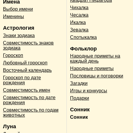
Квадрат Пифагора
Имена
Чихалка
Выбор имени
Чесалка
Именины
Икалка
Астрология
Зевалка
Знаки зодиака
Спотыкалка
Совместимость знаков
зодиака
Фольклор
Гороскоп
Народные приметы на
каждый день
Любовный гороскоп
Народные приметы
Восточный календарь
Пословицы и поговорки
Гороскоп по дате
рождения
Загадки
Совместимость имен
Игры и конкурсы
Совместимость по дате
Подарки
рождения
Сонник
Совместимость по годам
животных
Сонник
Луна