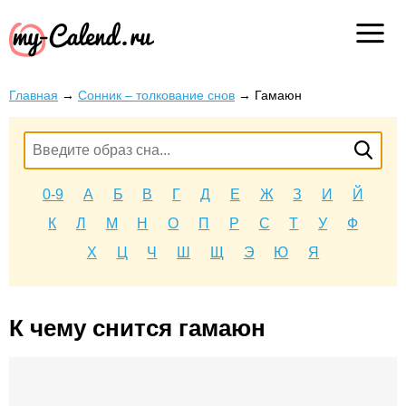
Главная
→
Сонник – толкование снов
→
Гамаюн
0-9
А
Б
В
Г
Д
Е
Ж
З
И
Й
К
Л
М
Н
О
П
Р
С
Т
У
Ф
Х
Ц
Ч
Ш
Щ
Э
Ю
Я
К чему снится гамаюн