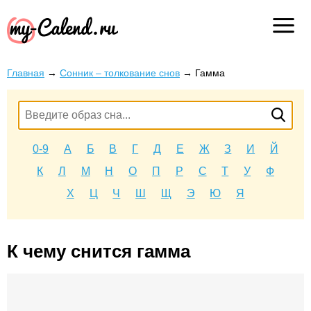
Главная
→
Сонник – толкование снов
→
Гамма
0-9
А
Б
В
Г
Д
Е
Ж
З
И
Й
К
Л
М
Н
О
П
Р
С
Т
У
Ф
Х
Ц
Ч
Ш
Щ
Э
Ю
Я
К чему снится гамма