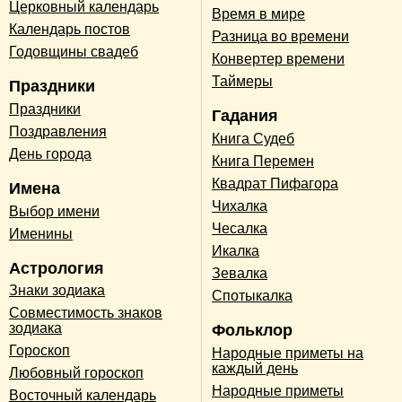
Церковный календарь
Время в мире
Календарь постов
Разница во времени
Годовщины свадеб
Конвертер времени
Таймеры
Праздники
Праздники
Гадания
Поздравления
Книга Судеб
День города
Книга Перемен
Квадрат Пифагора
Имена
Чихалка
Выбор имени
Чесалка
Именины
Икалка
Астрология
Зевалка
Знаки зодиака
Спотыкалка
Совместимость знаков
зодиака
Фольклор
Гороскоп
Народные приметы на
каждый день
Любовный гороскоп
Народные приметы
Восточный календарь