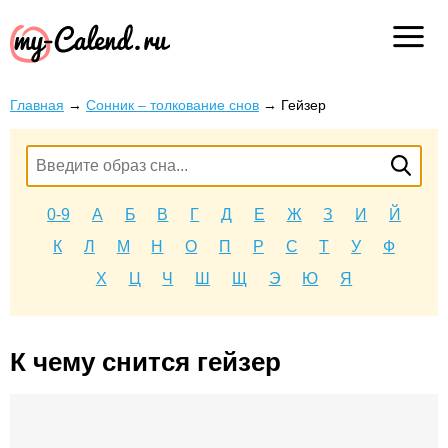
Главная
→
Сонник – толкование снов
→
Гейзер
0-9
А
Б
В
Г
Д
Е
Ж
З
И
Й
К
Л
М
Н
О
П
Р
С
Т
У
Ф
Х
Ц
Ч
Ш
Щ
Э
Ю
Я
К чему снится гейзер