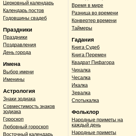
Церковный календарь
Время в мире
Календарь постов
Разница во времени
Годовщины свадеб
Конвертер времени
Таймеры
Праздники
Праздники
Гадания
Поздравления
Книга Судеб
День города
Книга Перемен
Квадрат Пифагора
Имена
Чихалка
Выбор имени
Чесалка
Именины
Икалка
Астрология
Зевалка
Знаки зодиака
Спотыкалка
Совместимость знаков
зодиака
Фольклор
Гороскоп
Народные приметы на
каждый день
Любовный гороскоп
Народные приметы
Восточный календарь