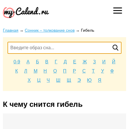
Главная
→
Сонник – толкование снов
→
Гибель
0-9
А
Б
В
Г
Д
Е
Ж
З
И
Й
К
Л
М
Н
О
П
Р
С
Т
У
Ф
Х
Ц
Ч
Ш
Щ
Э
Ю
Я
К чему снится гибель