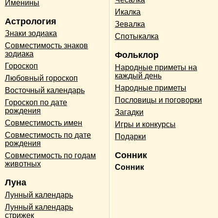
Именины
Икалка
Астрология
Зевалка
Знаки зодиака
Спотыкалка
Совместимость знаков
зодиака
Фольклор
Гороскоп
Народные приметы на
каждый день
Любовный гороскоп
Народные приметы
Восточный календарь
Пословицы и поговорки
Гороскоп по дате
рождения
Загадки
Совместимость имен
Игры и конкурсы
Совместимость по дате
Подарки
рождения
Сонник
Совместимость по годам
животных
Сонник
Луна
Лунный календарь
Лунный календарь
стрижек