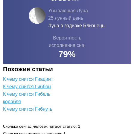
Убывающая Луна
25 лунный день
Луна в зодиаке
Близнецы
Вероятность
исполнения сна:
79
%
Похожие статьи
К чему снится Гиацинт
К чему снится Гиббон
К чему снится Гибель
корабля
К чему снится Гибнуть
Сколько сейчас человек читают статью: 1
Сколько просмотров за сегодня: 1