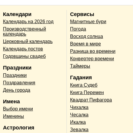
Календари
Сервисы
Календарь на 2026 год
Магнитные бури
Производственный
Погода
календарь
Восход солнца
Церковный календарь
Время в мире
Календарь постов
Разница во времени
Годовщины свадеб
Конвертер времени
Таймеры
Праздники
Праздники
Гадания
Поздравления
Книга Судеб
День города
Книга Перемен
Квадрат Пифагора
Имена
Чихалка
Выбор имени
Чесалка
Именины
Икалка
Астрология
Зевалка