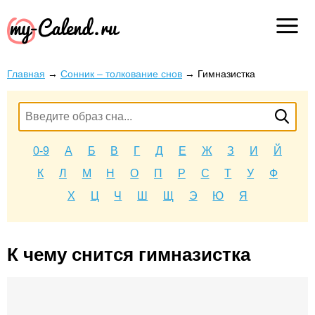
Главная
→
Сонник – толкование снов
→
Гимназистка
0-9
А
Б
В
Г
Д
Е
Ж
З
И
Й
К
Л
М
Н
О
П
Р
С
Т
У
Ф
Х
Ц
Ч
Ш
Щ
Э
Ю
Я
К чему снится гимназистка