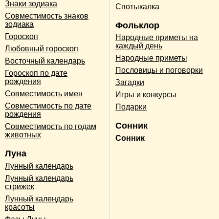
Знаки зодиака
Спотыкалка
Совместимость знаков
зодиака
Фольклор
Гороскоп
Народные приметы на
каждый день
Любовный гороскоп
Народные приметы
Восточный календарь
Пословицы и поговорки
Гороскоп по дате
рождения
Загадки
Совместимость имен
Игры и конкурсы
Совместимость по дате
Подарки
рождения
Сонник
Совместимость по годам
животных
Сонник
Луна
Лунный календарь
Лунный календарь
стрижек
Лунный календарь
красоты