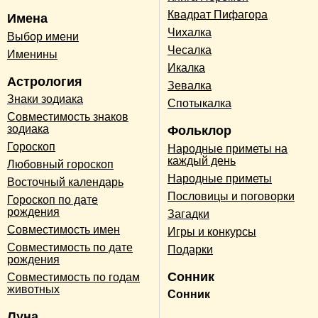
Квадрат Пифагора
Имена
Чихалка
Выбор имени
Чесалка
Именины
Икалка
Астрология
Зевалка
Знаки зодиака
Спотыкалка
Совместимость знаков
зодиака
Фольклор
Гороскоп
Народные приметы на
каждый день
Любовный гороскоп
Народные приметы
Восточный календарь
Пословицы и поговорки
Гороскоп по дате
рождения
Загадки
Совместимость имен
Игры и конкурсы
Совместимость по дате
Подарки
рождения
Сонник
Совместимость по годам
животных
Сонник
Луна