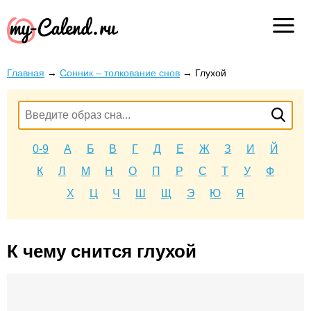
Главная
→
Сонник – толкование снов
→
Глухой
0-9
А
Б
В
Г
Д
Е
Ж
З
И
Й
К
Л
М
Н
О
П
Р
С
Т
У
Ф
Х
Ц
Ч
Ш
Щ
Э
Ю
Я
К чему снится глухой