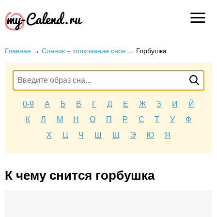
Главная
→
Сонник – толкование снов
→
Горбушка
0-9
А
Б
В
Г
Д
Е
Ж
З
И
Й
К
Л
М
Н
О
П
Р
С
Т
У
Ф
Х
Ц
Ч
Ш
Щ
Э
Ю
Я
К чему снится горбушка