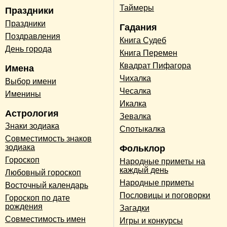
Таймеры
Праздники
Праздники
Гадания
Поздравления
Книга Судеб
День города
Книга Перемен
Квадрат Пифагора
Имена
Чихалка
Выбор имени
Чесалка
Именины
Икалка
Астрология
Зевалка
Знаки зодиака
Спотыкалка
Совместимость знаков
зодиака
Фольклор
Гороскоп
Народные приметы на
каждый день
Любовный гороскоп
Народные приметы
Восточный календарь
Пословицы и поговорки
Гороскоп по дате
рождения
Загадки
Совместимость имен
Игры и конкурсы