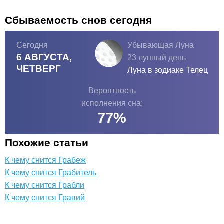
Сбываемость снов сегодня
Сегодня
Убывающая Луна
6 АВГУСТА,
23 лунный день
ЧЕТВЕРГ
Луна в зодиаке
Телец
Вероятность
исполнения сна:
77
%
Похожие статьи
К чему снится Грабеж
К чему снится Грабитель
К чему снится Грабли
К чему снится Гравий