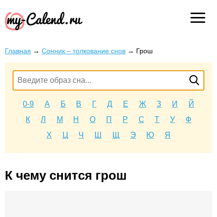
Главная
→
Сонник – толкование снов
→
Грош
0-9
А
Б
В
Г
Д
Е
Ж
З
И
Й
К
Л
М
Н
О
П
Р
С
Т
У
Ф
Х
Ц
Ч
Ш
Щ
Э
Ю
Я
К чему снится грош