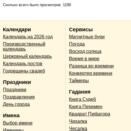
Сколько всего было просмотров: 1199
Календари
Сервисы
Календарь на 2026 год
Магнитные бури
Производственный
Погода
календарь
Восход солнца
Церковный календарь
Время в мире
Календарь постов
Разница во времени
Годовщины свадеб
Конвертер времени
Таймеры
Праздники
Праздники
Гадания
Поздравления
Книга Судеб
День города
Книга Перемен
Квадрат Пифагора
Имена
Чихалка
Выбор имени
Чесалка
Именины