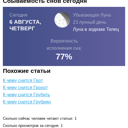
Сбываемость снов сегодня
Сегодня
Убывающая Луна
6 АВГУСТА,
23 лунный день
ЧЕТВЕРГ
Луна в зодиаке
Телец
Вероятность
исполнения сна:
77
%
Похожие статьи
К чему снится Грот
К чему снится Грохот
К чему снится Грубить
К чему снится Грубиян
Сколько сейчас человек читают статью: 1
Сколько просмотров за сегодня: 1