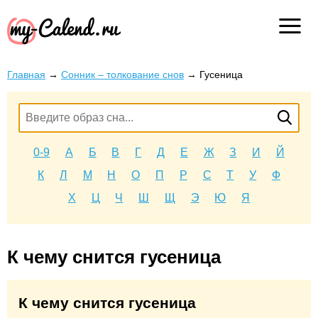
Главная
→
Сонник – толкование снов
→
Гусеница
0-9
А
Б
В
Г
Д
Е
Ж
З
И
Й
К
Л
М
Н
О
П
Р
С
Т
У
Ф
Х
Ц
Ч
Ш
Щ
Э
Ю
Я
К чему снится гусеница
К чему снится гусеница