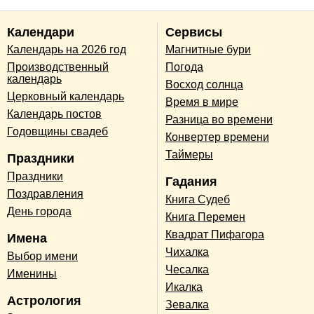
Календари
Сервисы
Календарь на 2026 год
Магнитные бури
Производственный
Погода
календарь
Восход солнца
Церковный календарь
Время в мире
Календарь постов
Разница во времени
Годовщины свадеб
Конвертер времени
Таймеры
Праздники
Праздники
Гадания
Поздравления
Книга Судеб
День города
Книга Перемен
Квадрат Пифагора
Имена
Чихалка
Выбор имени
Чесалка
Именины
Икалка
Астрология
Зевалка