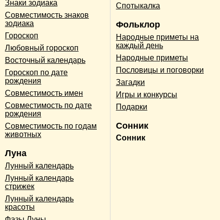
Знаки зодиака
Спотыкалка
Совместимость знаков
зодиака
Фольклор
Гороскоп
Народные приметы на
каждый день
Любовный гороскоп
Народные приметы
Восточный календарь
Пословицы и поговорки
Гороскоп по дате
рождения
Загадки
Совместимость имен
Игры и конкурсы
Совместимость по дате
Подарки
рождения
Сонник
Совместимость по годам
животных
Сонник
Луна
Лунный календарь
Лунный календарь
стрижек
Лунный календарь
красоты
Фазы Луны