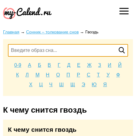
Главная
→
Сонник – толкование снов
→
Гвоздь
0-9
А
Б
В
Г
Д
Е
Ж
З
И
Й
К
Л
М
Н
О
П
Р
С
Т
У
Ф
Х
Ц
Ч
Ш
Щ
Э
Ю
Я
К чему снится гвоздь
К чему снится гвоздь