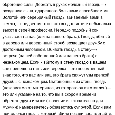
обретение силы. Держать в руках железный гвоздь – к
рождению сына, одаренного большими способностями.
Золотой или серебряный гвоздь, вбиваемый вами в
землю, – предвестие того, что вы достигнете небывалых
высот в своей профессии. Нередко подобный сон
указывает на вас (или на вашего брата). Гвоздь, вбитый
в дерево или деревянный столб, возвещает дружбу с
достойным человеком. Вбивать гвоздь в стену—к
встрече (вашей собственной или вашего брата) с
незнакомцем. Если к вбитому в стену гвоздю в вашем
сне привешена нить или веревка – это несомненный
знак того, что вас или вашего брата свяжут узы крепкой
дружбы с незнакомцем. Вытащенный из стены гвоздь
(независимо от материала, из которого он изготовлен)—
это или указание на то, что вы в скором времени
обретете друга или же (значение исключительно для
мужчин) намереваетесь обзавестись супругой. Если вам
привиделся гвоздь, который вбили позади вас, то знайте: