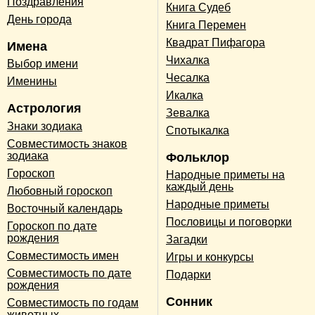
Поздравления
Книга Судеб
День города
Книга Перемен
Квадрат Пифагора
Имена
Чихалка
Выбор имени
Чесалка
Именины
Икалка
Астрология
Зевалка
Знаки зодиака
Спотыкалка
Совместимость знаков
зодиака
Фольклор
Гороскоп
Народные приметы на
каждый день
Любовный гороскоп
Народные приметы
Восточный календарь
Пословицы и поговорки
Гороскоп по дате
рождения
Загадки
Совместимость имен
Игры и конкурсы
Совместимость по дате
Подарки
рождения
Сонник
Совместимость по годам
животных