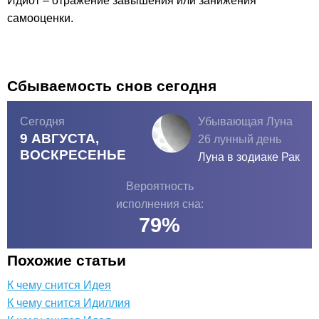
Идиот – отражение завышения или занижения
самооценки.
Сбываемость снов сегодня
Сегодня
Убывающая Луна
9 АВГУСТА,
26 лунный день
ВОСКРЕСЕНЬЕ
Луна в зодиаке
Рак
Вероятность
исполнения сна:
79
%
Похожие статьи
К чему снится Идея
К чему снится Идиллия