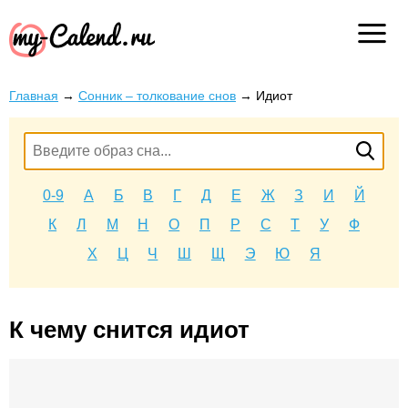
Главная
→
Сонник – толкование снов
→
Идиот
0-9
А
Б
В
Г
Д
Е
Ж
З
И
Й
К
Л
М
Н
О
П
Р
С
Т
У
Ф
Х
Ц
Ч
Ш
Щ
Э
Ю
Я
К чему снится идиот