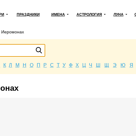
РИ
ПРАЗДНИКИ
ИМЕНА
АСТРОЛОГИЯ
ЛУНА
→
Иеромонах
Й
К
Л
М
Н
О
П
Р
С
Т
У
Ф
Х
Ц
Ч
Ш
Щ
Э
Ю
Я
монах