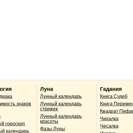
огия
Луна
Гадания
одиака
Лунный календарь
Книга Судеб
имость знаков
Лунный календарь
Книга Переме
стрижек
Квадрат Пифа
п
Лунный календарь
Чихалка
красоты
й гороскоп
Чесалка
Фазы Луны
ый календарь