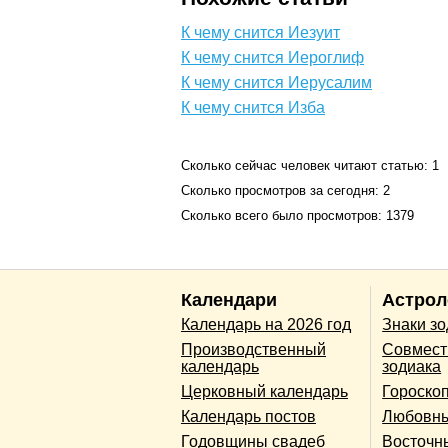
К чему снится Иезуит
К чему снится Иероглиф
К чему снится Иерусалим
К чему снится Изба
Сколько сейчас человек читают статью: 1
Сколько просмотров за сегодня: 2
Сколько всего было просмотров: 1379
Календари
Астрол
Календарь на 2026 год
Знаки з
Производственный
Совмест
календарь
зодиака
Церковный календарь
Гороско
Календарь постов
Любовны
Годовщины свадеб
Восточн