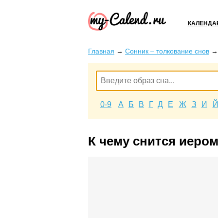
КАЛЕНДА
Главная
→
Сонник – толкование снов
0-9
А
Б
В
Г
Д
Е
Ж
З
И
К чему снится иеро