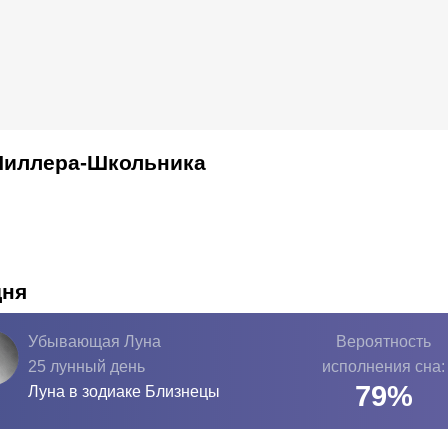
Шиллера-Школьника
дня
Убывающая Луна
Вероятность
25 лунный день
исполнения сна:
79
%
Луна в зодиаке
Близнецы