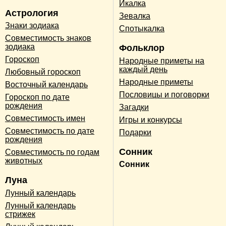
Икалка
Астрология
Зевалка
Знаки зодиака
Спотыкалка
Совместимость знаков
зодиака
Фольклор
Гороскоп
Народные приметы на
каждый день
Любовный гороскоп
Народные приметы
Восточный календарь
Пословицы и поговорки
Гороскоп по дате
рождения
Загадки
Совместимость имен
Игры и конкурсы
Совместимость по дате
Подарки
рождения
Сонник
Совместимость по годам
животных
Сонник
Луна
Лунный календарь
Лунный календарь
стрижек