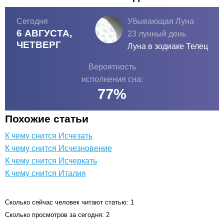
Сегодня
Убывающая Луна
6 АВГУСТА,
23 лунный день
ЧЕТВЕРГ
Луна в зодиаке
Телец
Вероятность
исполнения сна:
77
%
Похожие статьи
К чему снится Исчезать
К чему снится Исчезновение
К чему снится Исчеркать
К чему снится Италия
Сколько сейчас человек читают статью: 1
Сколько просмотров за сегодня: 2