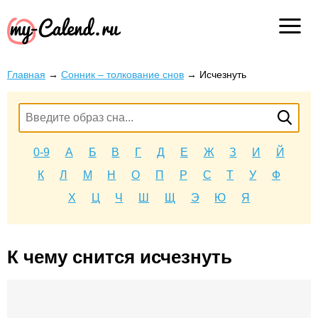
Главная
→
Сонник – толкование снов
→
Исчезнуть
0-9
А
Б
В
Г
Д
Е
Ж
З
И
Й
К
Л
М
Н
О
П
Р
С
Т
У
Ф
Х
Ц
Ч
Ш
Щ
Э
Ю
Я
К чему снится исчезнуть