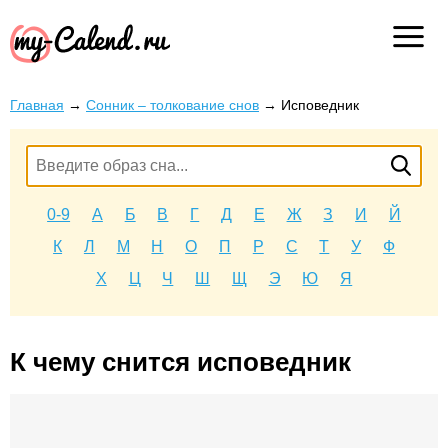
Главная
→
Сонник – толкование снов
→
Исповедник
0-9
А
Б
В
Г
Д
Е
Ж
З
И
Й
К
Л
М
Н
О
П
Р
С
Т
У
Ф
Х
Ц
Ч
Ш
Щ
Э
Ю
Я
К чему снится исповедник