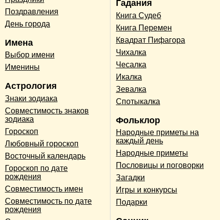
Гадания
Поздравления
Книга Судеб
День города
Книга Перемен
Квадрат Пифагора
Имена
Чихалка
Выбор имени
Чесалка
Именины
Икалка
Астрология
Зевалка
Знаки зодиака
Спотыкалка
Совместимость знаков
зодиака
Фольклор
Гороскоп
Народные приметы на
каждый день
Любовный гороскоп
Народные приметы
Восточный календарь
Пословицы и поговорки
Гороскоп по дате
рождения
Загадки
Совместимость имен
Игры и конкурсы
Совместимость по дате
Подарки
рождения