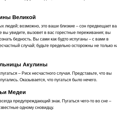
рины Великой
ых людей; возможно, это ваши близкие – сон предвещает в
ое вы увидите, вызовет в вас горестные переживания; вы
ознать бедность. Вы сами как будто испуганы – с вами в
есчастный случай; будьте предельно осторожны не только н
ельницы Акулины
спугаться – Риск несчастного случая. Представьте, что вы
спугались. Оказывается, что пугаться было нечего.
ньи Медеи
всегда предупреждающий знак. Пугаться чего-то во сне –
известные одному сновидцу.