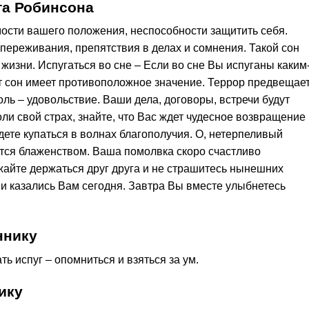
та Робинсона
мости вашего положения, неспособности защитить себя.
, переживания, препятствия в делах и сомнения. Такой сон
 жизни. Испугаться во сне – Если во сне Вы испуганы каким
от сон имеет противоположное значение. Террор предвещае
боль – удовольствие. Ваши дела, договоры, встречи будут
и свой страх, знайте, что Вас ждет чудесное возвращение 
те купаться в волнах благополучия. О, нетерпеливый
тся блаженством. Ваша помолвка скоро счастливо
жайте держаться друг друга и не страшитесь нынешних
ни казались Вам сегодня. Завтра Вы вместе улыбнетесь
ннику
ть испуг – опомниться и взяться за ум.
ику