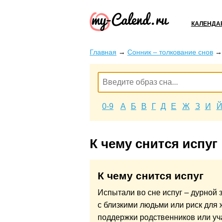
КАЛЕНДА
Главная
→
Сонник – толкование снов
0-9
А
Б
В
Г
Д
Е
Ж
З
И
К чему снится испуг
К чему снится испуг
Испытали во сне испуг – дурной 
с близкими людьми или риск для 
поддержки родственников или уч