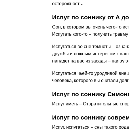
осторожность.
Испуг по соннику от А до
Сон, в котором вы очень чего-то и
Испугать кого-то – получить травму
Испугаться во сне темноты – означ
дружбы и ложным интересом к ваши
нападет на вас из засады – наяву э
Испугаться чьей-то уродливой вне
человека, которого вы считали дол
Испуг по соннику Симон
Испуг иметь – Отвратительные спо
Испуг по соннику совр
Испуг, испугаться – сны такого р