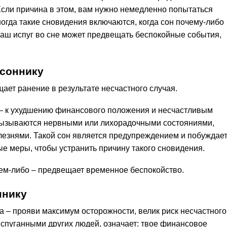
сли причина в этом, вам нужно немедленно попытаться
огда такие сновидения включаются, когда сон почему-либо
ваш испуг во сне может предвещать беспокойные события,
 соннику
щает ранение в результате несчастного случая.
 – к ухудшению финансового положения и несчастливым
 вызываются нервными или лихорадочными состояниями,
езнями. Такой сон является предупреждением и побуждае
е меры, чтобы устранить причину такого сновидения.
чем-либо – предвещает временное беспокойство.
ннику
на – прояви максимум осторожности, велик риск несчастного
испуганными других людей, означает: твое финансовое