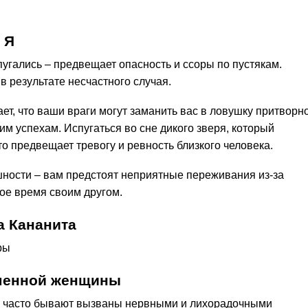
 Я
спугались – предвещает опасность и ссоры по пустякам.
 в результате несчастного случая.
ает, что ваши враги могут заманить вас в ловушку притворн
м успехам. Испугаться во сне дикого зверя, который
то предвещает тревогу и ревность близкого человека.
шности – вам предстоят неприятные переживания из-за
гое время своим другом.
а Кананита
ры
еменной женщины
ода часто бывают вызваны нервными и лихорадочными