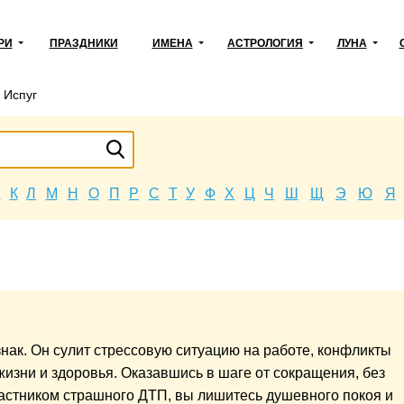
РИ
ПРАЗДНИКИ
ИМЕНА
АСТРОЛОГИЯ
ЛУНА
→
Испуг
Й
К
Л
М
Н
О
П
Р
С
Т
У
Ф
Х
Ц
Ч
Ш
Щ
Э
Ю
Я
знак. Он сулит стрессовую ситуацию на работе, конфликты
жизни и здоровья. Оказавшись в шаге от сокращения, без
астником страшного ДТП, вы лишитесь душевного покоя и