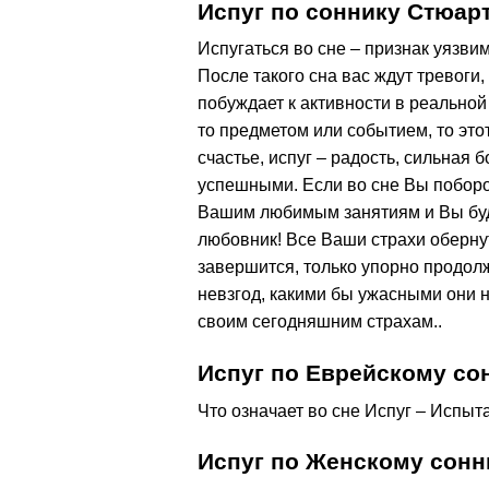
Испуг по соннику Стюар
Испугаться во сне – признак уязви
После такого сна вас ждут тревоги
побуждает к активности в реальной
то предметом или событием, то эт
счастье, испуг – радость, сильная 
успешными. Если во сне Вы поборол
Вашим любимым занятиям и Вы буде
любовник! Все Ваши страхи оберну
завершится, только упорно продол
невзгод, какими бы ужасными они 
своим сегодняшним страхам..
Испуг по Еврейскому со
Что означает во сне Испуг – Испыта
Испуг по Женскому сонн