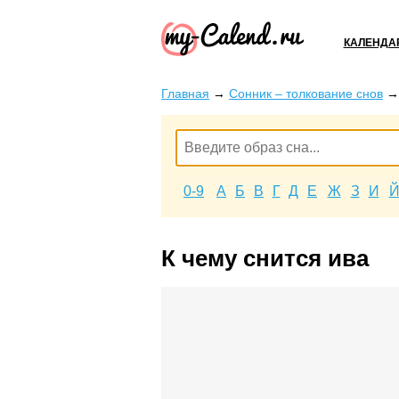
КАЛЕНДА
Главная
→
Сонник – толкование снов
0-9
А
Б
В
Г
Д
Е
Ж
З
И
К чему снится ива