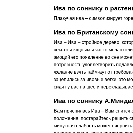
Ива по соннику о растен
Плакучая ива – символизирует горе
Ива по Британскому сон
Ива – Ива – стройное дерево, кото
чем-то изящным и часто меланхоли
эмоций его появление во сне може
потребность удовлетворить подавл
желание взять тайм-аут от требова
зацепились за ивовые ветки, это мож
сидит у вас на шее и перекладывае
Ива по соннику А.Минде
Вам приснилась Ива – Вам снится о
положения; постарайтесь решить с
минутная слабость может очернить 