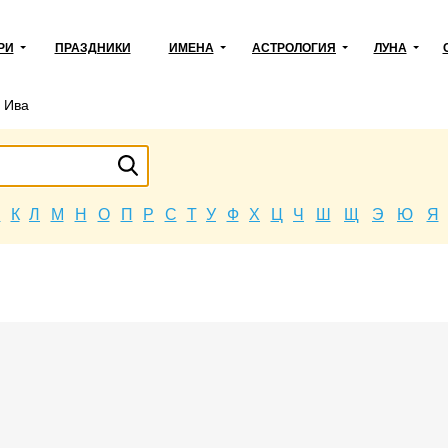
РИ
ПРАЗДНИКИ
ИМЕНА
АСТРОЛОГИЯ
ЛУНА
→
Ива
Й
К
Л
М
Н
О
П
Р
С
Т
У
Ф
Х
Ц
Ч
Ш
Щ
Э
Ю
Я