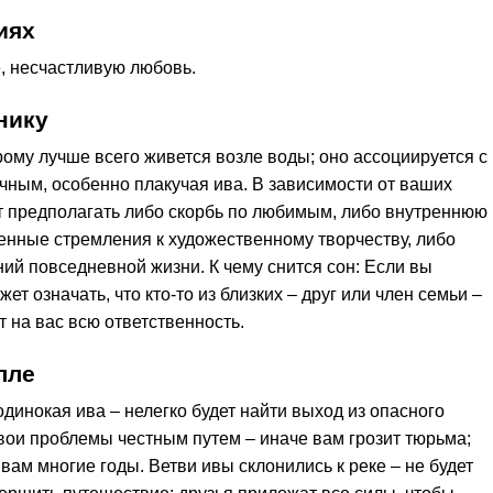
иях
, несчастливую любовь.
нику
рому лучше всего живется возле воды; оно ассоциируется с
чным, особенно плакучая ива. В зависимости от ваших
т предполагать либо скорбь по любимым, либо внутреннюю
енные стремления к художественному творчеству, либо
ний повседневной жизни. К чему снится сон: Если вы
ет означать, что кто-то из близких – друг или член семьи –
т на вас всю ответственность.
лле
динокая ива – нелегко будет найти выход из опасного
вои проблемы честным путем – иначе вам грозит тюрьма;
вам многие годы. Ветви ивы склонились к реке – не будет