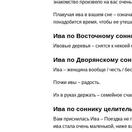
знакомство произвело на вас очен
Плакучая ива в вашем сне – означае
понадобится время, чтобы ее утеши
Ива по Восточному сонн
Ивовые деревья – снятся к некоей 
Ива по Дворянскому сон
Ива – женщина вообще / честь / бе
Почки ивы – радость.
Их в руках держать – семейное сча
Ива по соннику целите
Вам приснилась Ива – Поездка не п
ива стала очень маленькой, ниже в