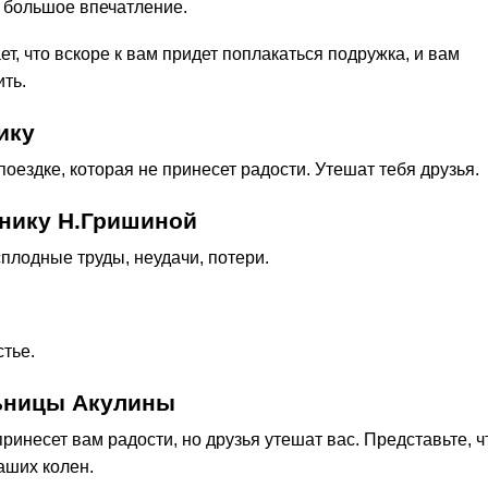
ь большое впечатление.
т, что вскоре к вам придет поплакаться подружка, и вам
ть.
ику
поездке, которая не принесет радости. Утешат тебя друзья.
нику Н.Гришиной
сплодные труды, неудачи, потери.
стье.
льницы Акулины
ринесет вам радости, но друзья утешат вас. Представьте, ч
аших колен.