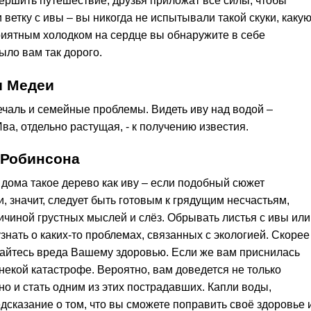
вершить путешествие; друзья приложат все силы, чтобы
 ветку с ивы – вы никогда не испытывали такой скуки, каку
риятным холодком на сердце вы обнаружите в себе
ыло вам так дорого.
и Медеи
ечаль и семейные проблемы. Видеть иву над водой –
ва, отдельно растущая, - к получению известия.
 Робинсона
 дома такое дерево как иву – если подобный сюжет
 значит, следует быть готовым к грядущим несчастьям,
ичиной грустных мыслей и слёз. Обрывать листья с ивы или
знать о каких-то проблемах, связанных с экологией. Скорее
асайтесь вреда Вашему здоровью. Если же вам приснилась
 некой катастрофе. Вероятно, вам доведется не только
но и стать одним из этих пострадавших. Капли воды,
дсказание о том, что вы сможете поправить своё здоровье 