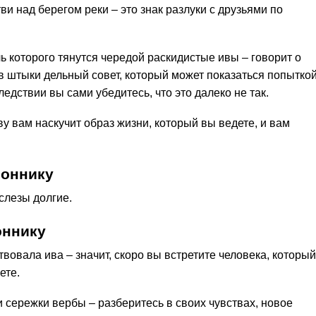
ви над берегом реки – это знак разлуки с друзьями по
ль которого тянутся чередой раскидистые ивы – говорит о
 в штыки дельный совет, который может показаться попытко
ледствии вы сами убедитесь, что это далеко не так.
ву вам наскучит образ жизни, который вы ведете, и вам
соннику
 слезы долгие.
оннику
вовала ива – значит, скоро вы встретите человека, который
ете.
 сережки вербы – разберитесь в своих чувствах, новое