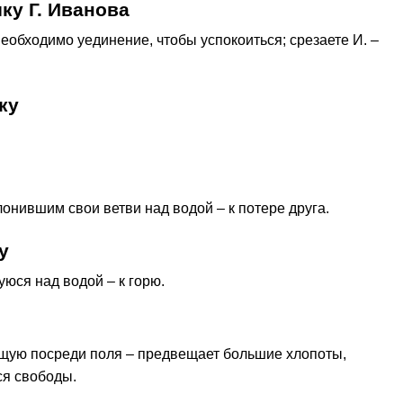
ку Г. Иванова
необходимо уединение, чтобы успокоиться; срезаете И. –
ку
лонившим свои ветви над водой – к потере друга.
у
уюся над водой – к горю.
тущую посреди поля – предвещает большие хлопоты,
ся свободы.