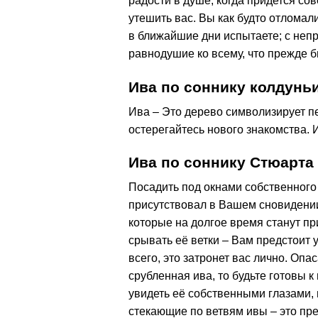
радости в душе, когда придется со
утешить вас. Вы как будто отломали
в ближайшие дни испытаете; с неп
равнодушие ко всему, что прежде б
Ива по соннику колдунь
Ива – Это дерево символизирует п
остерегайтесь нового знакомства. И
Ива по соннику Стюарта
Посадить под окнами собственного
присутствовал в Вашем сновидении,
которые на долгое время станут пр
срывать её ветки – Вам предстоит у
всего, это затронет вас лично. Оп
срубленная ива, то будьте готовы к
увидеть её собственными глазами, 
стекающие по ветвям ивы – это пре