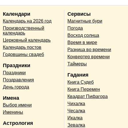
Календари
Сервисы
Календарь на 2026 год
Магнитные бури
Производственный
Погода
календарь
Восход солнца
Церковный календарь
Время в мире
Календарь постов
Разница во времени
Годовщины свадеб
Конвертер времени
Таймеры
Праздники
Праздники
Гадания
Поздравления
Книга Судеб
День города
Книга Перемен
Квадрат Пифагора
Имена
Чихалка
Выбор имени
Чесалка
Именины
Икалка
Астрология
Зевалка