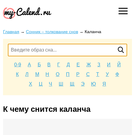
Главная
→
Сонник – толкование снов
→
Каланча
0-9
А
Б
В
Г
Д
Е
Ж
З
И
Й
К
Л
М
Н
О
П
Р
С
Т
У
Ф
Х
Ц
Ч
Ш
Щ
Э
Ю
Я
К чему снится каланча