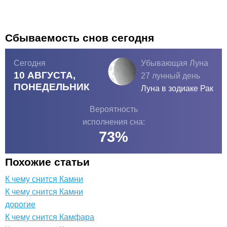
Сбываемость снов сегодня
Сегодня
Убывающая Луна
10 АВГУСТА,
27 лунный день
ПОНЕДЕЛЬНИК
Луна в зодиаке
Рак
Вероятность
исполнения сна:
73
%
Похожие статьи
К чему снится Камни
К чему снится Камни
дорогие
К чему снится Камфара