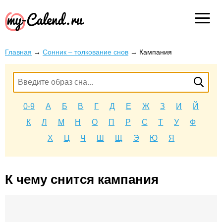
Главная
→
Сонник – толкование снов
→
Кампания
0-9
А
Б
В
Г
Д
Е
Ж
З
И
Й
К
Л
М
Н
О
П
Р
С
Т
У
Ф
Х
Ц
Ч
Ш
Щ
Э
Ю
Я
К чему снится кампания