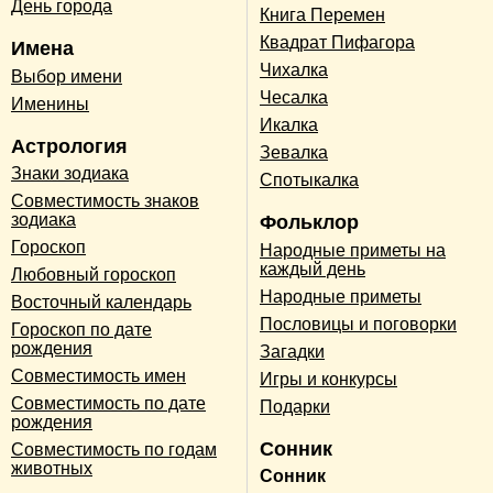
День города
Книга Перемен
Квадрат Пифагора
Имена
Чихалка
Выбор имени
Чесалка
Именины
Икалка
Астрология
Зевалка
Знаки зодиака
Спотыкалка
Совместимость знаков
зодиака
Фольклор
Гороскоп
Народные приметы на
каждый день
Любовный гороскоп
Народные приметы
Восточный календарь
Пословицы и поговорки
Гороскоп по дате
рождения
Загадки
Совместимость имен
Игры и конкурсы
Совместимость по дате
Подарки
рождения
Сонник
Совместимость по годам
животных
Сонник