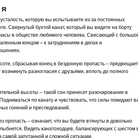
 Я
 усталость, которую вы испытываете из-за постоянных
оте. Свернутый бухтой канат, который вы видите на борту
 часы в обществе любимого человека. Свисающий с большо
аленным концом – к затруднениям в делах и
ошениях.
соте, сбрасывая конец в бездонную пропасть – предвещает
ут возникнуть разногласия с друзьями, вплоть до полного
ительной высоты – такой сон принесет разочарование в
 Подниматься по канату и чувствовать, что силы покидают в
нных гонений и преследований.
з пропасть – означает, что вы будете втянуты в довольно
улыбнется. Видеть канатоходцев, балансирующих с шестом 
из самой запутанной и сложной ситуации.