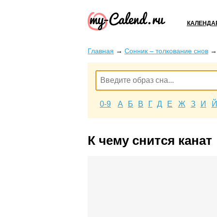
КАЛЕНДА
Главная
→
Сонник – толкование снов
0-9
А
Б
В
Г
Д
Е
Ж
З
И
К чему снится канат