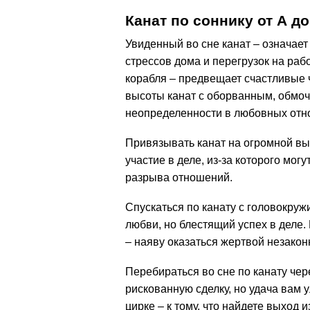
Канат по соннику от А до
Увиденный во сне канат – означает
стрессов дома и перегрузок на раб
корабля – предвещает счастливые
высоты канат с оборванным, обмоч
неопределенности в любовных отн
Привязывать канат на огромной вы
участие в деле, из-за которого мог
разрыва отношений.
Спускаться по канату с головокруж
любви, но блестящий успех в деле.
– наяву оказаться жертвой незако
Перебираться во сне по канату чере
рискованную сделку, но удача вам 
цирке – к тому, что найдете выход 