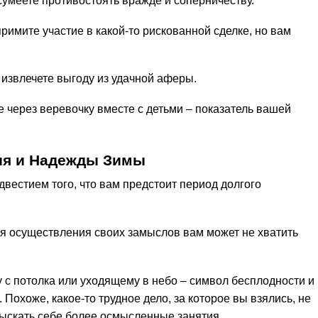
сумеете противостоять вражде и соперничеству.
примите участие в какой-то рискованной сделке, но вам
– извлечете выгоду из удачной аферы.
 через веревочку вместе с детьми – показатель вашей
ия и Надежды Зимы
двестием того, что вам предстоит период долгого
ля осуществления своих замыслов вам может не хватить
 с потолка или уходящему в небо – символ бесплодности и
Похоже, какое-то трудное дело, за которое вы взялись, не
дыскать себе более осмысленные занятия.