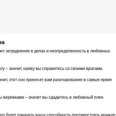
ра
ают затруднения в делах и неопределенность в любовных
ту – значит, наяву вы справитесь со своими врагами.
начит, этот сон принесет вам разочарование в самые яркие
ны веревками – значит вы сдадитесь в любовный плен
это будет означать вашу способность противостоять вражде