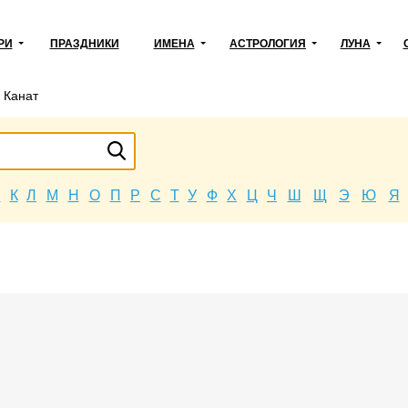
РИ
ПРАЗДНИКИ
ИМЕНА
АСТРОЛОГИЯ
ЛУНА
→
Канат
Й
К
Л
М
Н
О
П
Р
С
Т
У
Ф
Х
Ц
Ч
Ш
Щ
Э
Ю
Я