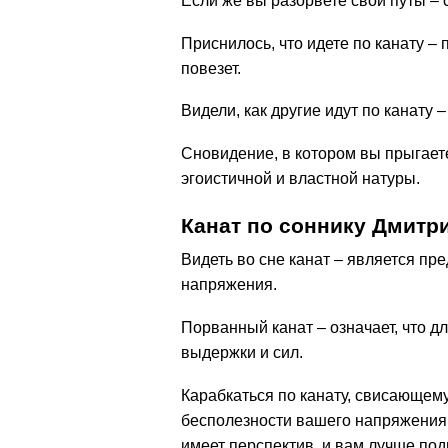
Если же вы разорвете свои путы – 
Приснилось, что идете по канату – 
повезет.
Видели, как другие идут по канату 
Сновидение, в котором вы прыгаете
эгоистичной и властной натуры.
Канат по соннику Дмитр
Видеть во сне канат – является пре
напряжения.
Порванный канат – означает, что д
выдержки и сил.
Карабкаться по канату, свисающему
бесполезности вашего напряжения. 
имеет перспектив, и вам лучше по