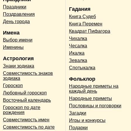
Праздники
Гадания
Поздравления
Книга Судеб
День города
Книга Перемен
Квадрат Пифагора
Имена
Чихалка
Выбор имени
Чесалка
Именины
Икалка
Астрология
Зевалка
Знаки зодиака
Спотыкалка
Совместимость знаков
зодиака
Фольклор
Гороскоп
Народные приметы на
каждый день
Любовный гороскоп
Народные приметы
Восточный календарь
Пословицы и поговорки
Гороскоп по дате
рождения
Загадки
Совместимость имен
Игры и конкурсы
Совместимость по дате
Подарки