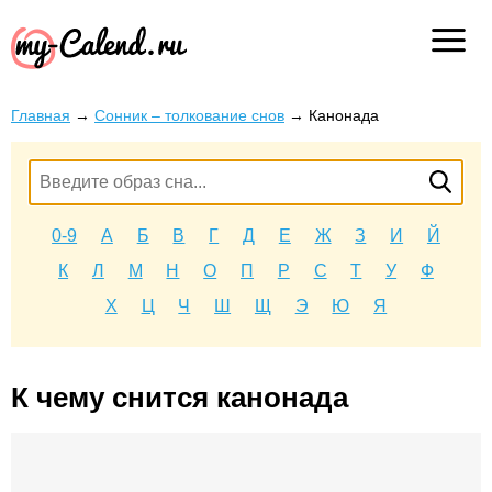
Главная
→
Сонник – толкование снов
→
Канонада
0-9
А
Б
В
Г
Д
Е
Ж
З
И
Й
К
Л
М
Н
О
П
Р
С
Т
У
Ф
Х
Ц
Ч
Ш
Щ
Э
Ю
Я
К чему снится канонада