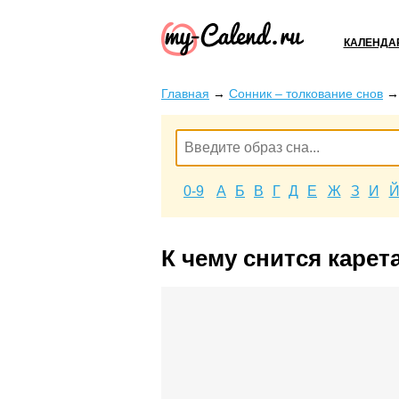
КАЛЕНДА
Главная
→
Сонник – толкование снов
0-9
А
Б
В
Г
Д
Е
Ж
З
И
К чему снится карет