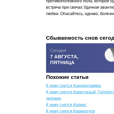
противоположного пола, которое б
встреча при свечах Удачная авант
любви. Опасайтесь, однако, болез
Сбываемость снов сего
Сегодня
7 АВГУСТА,
ПЯТНИЦА
Похожие статьи
К чему снится Кардиограмма
К чему снится Кареглазый, Голубог
человек
К чему снится Кариес
К чему снится Карикатура