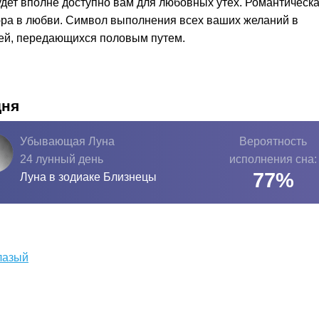
удет вполне доступно вам для любовных утех. Романтическ
юра в любви. Символ выполнения всех ваших желаний в
ней, передающихся половым путем.
дня
Убывающая Луна
Вероятность
24 лунный день
исполнения сна:
77
%
Луна в зодиаке
Близнецы
лазый