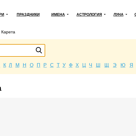
РИ
ПРАЗДНИКИ
ИМЕНА
АСТРОЛОГИЯ
ЛУНА
→
Карета
Й
К
Л
М
Н
О
П
Р
С
Т
У
Ф
Х
Ц
Ч
Ш
Щ
Э
Ю
Я
а