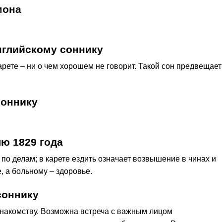
мона
нглийскому соннику
рете – ни о чем хорошем не говорит. Такой сон предвещает
соннику
ю 1829 года
по делам; в карете ездить означает возвышение в чинах и
 а больному – здоровье.
соннику
 знакомству. Возможна встреча с важным лицом