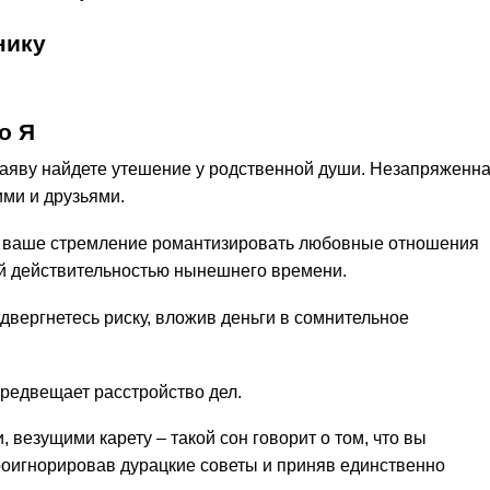
нику
о Я
 наяву найдете утешение у родственной души. Незапряженн
ими и друзьями.
 ваше стремление романтизировать любовные отношения
й действительностью нынешнего времени.
одвергнетесь риску, вложив деньги в сомнительное
предвещает расстройство дел.
 везущими карету – такой сон говорит о том, что вы
роигнорировав дурацкие советы и приняв единственно