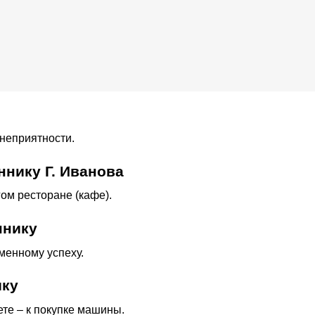
неприятности.
ннику Г. Иванова
ом ресторане (кафе).
ннику
еменному успеху.
ику
ете – к покупке машины.