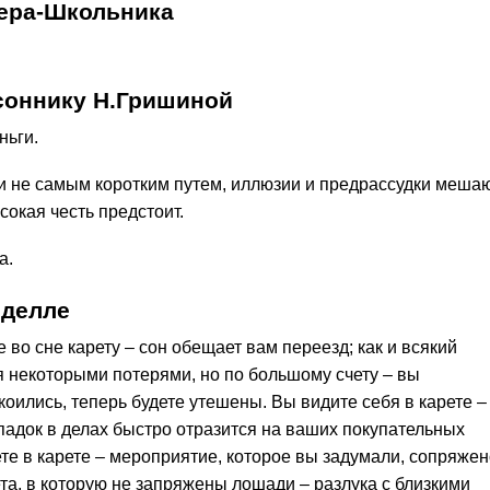
лера-Школьника
соннику Н.Гришиной
ньги.
ли не самым коротким путем, иллюзии и предрассудки меша
сокая честь предстоит.
а.
нделле
 во сне карету – сон обещает вам переезд; как и всякий
я некоторыми потерями, но по большому счету – вы
коились, теперь будете утешены. Вы видите себя в карете –
падок в делах быстро отразится на ваших покупательных
те в карете – мероприятие, которое вы задумали, сопряжен
та, в которую не запряжены лошади – разлука с близкими