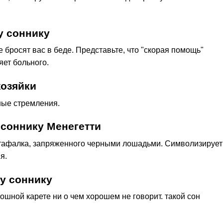
у соннику
е бросят вас в беде. Представьте, что "скорая помощь"
яет больного.
хозяйки
ные стремления.
 соннику Менегетти
атафалка, запряженного черными лошадьми. Символизирует
я.
у соннику
кошной карете ни о чем хорошем не говорит. такой сон