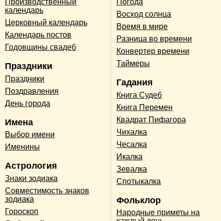
Производственный
Погода
календарь
Восход солнца
Церковный календарь
Время в мире
Календарь постов
Разница во времени
Годовщины свадеб
Конвертер времени
Таймеры
Праздники
Праздники
Гадания
Поздравления
Книга Судеб
День города
Книга Перемен
Квадрат Пифагора
Имена
Чихалка
Выбор имени
Чесалка
Именины
Икалка
Астрология
Зевалка
Знаки зодиака
Спотыкалка
Совместимость знаков
зодиака
Фольклор
Гороскоп
Народные приметы на
каждый день