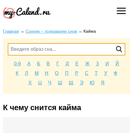
Главная
→
Сонник – толкование снов
→
Кайма
0-9
А
Б
В
Г
Д
Е
Ж
З
И
Й
К
Л
М
Н
О
П
Р
С
Т
У
Ф
Х
Ц
Ч
Ш
Щ
Э
Ю
Я
К чему снится кайма