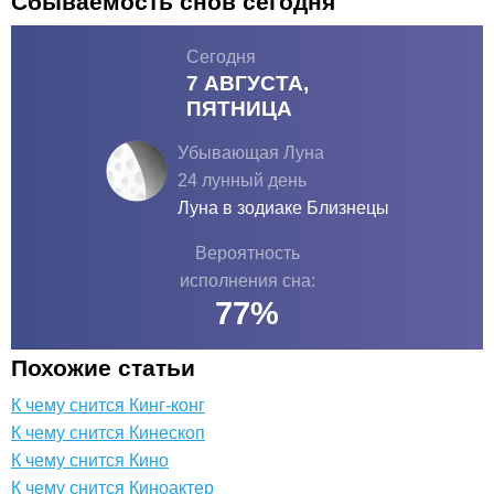
Сбываемость снов сегодня
Сегодня
7 АВГУСТА,
ПЯТНИЦА
Убывающая Луна
24 лунный день
Луна в зодиаке
Близнецы
Вероятность
исполнения сна:
77
%
Похожие статьи
К чему снится Кинг-конг
К чему снится Кинескоп
К чему снится Кино
К чему снится Киноактер