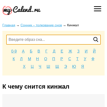
Главная
→
Сонник – толкование снов
→
Кинжал
0-9
А
Б
В
Г
Д
Е
Ж
З
И
Й
К
Л
М
Н
О
П
Р
С
Т
У
Ф
Х
Ц
Ч
Ш
Щ
Э
Ю
Я
К чему снится кинжал