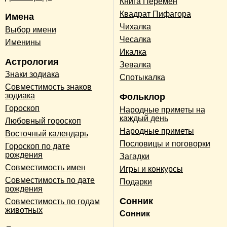
Книга Перемен
Квадрат Пифагора
Имена
Чихалка
Выбор имени
Чесалка
Именины
Икалка
Астрология
Зевалка
Знаки зодиака
Спотыкалка
Совместимость знаков
зодиака
Фольклор
Гороскоп
Народные приметы на
каждый день
Любовный гороскоп
Народные приметы
Восточный календарь
Пословицы и поговорки
Гороскоп по дате
рождения
Загадки
Совместимость имен
Игры и конкурсы
Совместимость по дате
Подарки
рождения
Сонник
Совместимость по годам
животных
Сонник