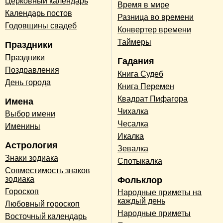
Церковный календарь
Время в мире
Календарь постов
Разница во времени
Годовщины свадеб
Конвертер времени
Таймеры
Праздники
Праздники
Гадания
Поздравления
Книга Судеб
День города
Книга Перемен
Квадрат Пифагора
Имена
Чихалка
Выбор имени
Чесалка
Именины
Икалка
Астрология
Зевалка
Знаки зодиака
Спотыкалка
Совместимость знаков
зодиака
Фольклор
Гороскоп
Народные приметы на
каждый день
Любовный гороскоп
Народные приметы
Восточный календарь