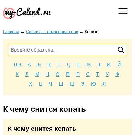
Главная
→
Сонник – толкование снов
→
Копать
0-9
А
Б
В
Г
Д
Е
Ж
З
И
Й
К
Л
М
Н
О
П
Р
С
Т
У
Ф
Х
Ц
Ч
Ш
Щ
Э
Ю
Я
К чему снится копать
К чему снится копать