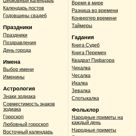
Церковный календарь
Время в мире
Календарь постов
Разница во времени
Годовщины свадеб
Конвертер времени
Таймеры
Праздники
Праздники
Гадания
Поздравления
Книга Судеб
День города
Книга Перемен
Квадрат Пифагора
Имена
Чихалка
Выбор имени
Чесалка
Именины
Икалка
Астрология
Зевалка
Знаки зодиака
Спотыкалка
Совместимость знаков
зодиака
Фольклор
Гороскоп
Народные приметы на
каждый день
Любовный гороскоп
Народные приметы
Восточный календарь