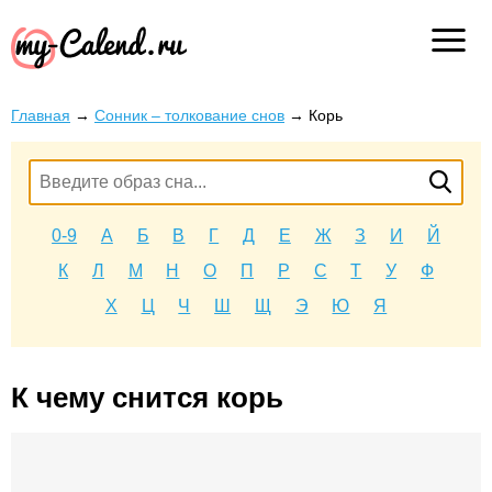
Главная
→
Сонник – толкование снов
→
Корь
0-9
А
Б
В
Г
Д
Е
Ж
З
И
Й
К
Л
М
Н
О
П
Р
С
Т
У
Ф
Х
Ц
Ч
Ш
Щ
Э
Ю
Я
К чему снится корь