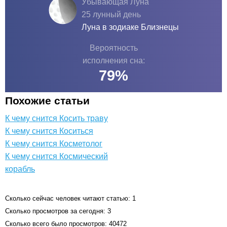
Убывающая Луна
25 лунный день
Луна в зодиаке
Близнецы
Вероятность
исполнения сна:
79
%
Похожие статьи
К чему снится Косить траву
К чему снится Коситься
К чему снится Косметолог
К чему снится Космический
корабль
Сколько сейчас человек читают статью: 1
Сколько просмотров за сегодня: 3
Сколько всего было просмотров: 40472