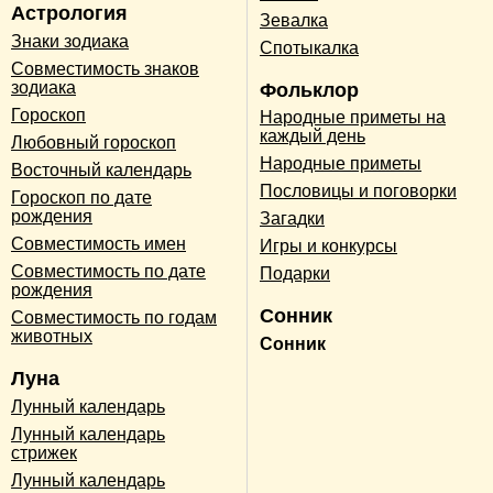
Астрология
Зевалка
Знаки зодиака
Спотыкалка
Совместимость знаков
зодиака
Фольклор
Гороскоп
Народные приметы на
каждый день
Любовный гороскоп
Народные приметы
Восточный календарь
Пословицы и поговорки
Гороскоп по дате
рождения
Загадки
Совместимость имен
Игры и конкурсы
Совместимость по дате
Подарки
рождения
Сонник
Совместимость по годам
животных
Сонник
Луна
Лунный календарь
Лунный календарь
стрижек
Лунный календарь