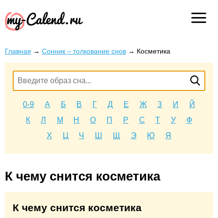
Главная
→
Сонник – толкование снов
→
Косметика
0-9
А
Б
В
Г
Д
Е
Ж
З
И
Й
К
Л
М
Н
О
П
Р
С
Т
У
Ф
Х
Ц
Ч
Ш
Щ
Э
Ю
Я
К чему снится косметика
К чему снится косметика