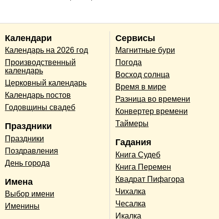
Календари
Сервисы
Календарь на 2026 год
Магнитные бури
Производственный
Погода
календарь
Восход солнца
Церковный календарь
Время в мире
Календарь постов
Разница во времени
Годовщины свадеб
Конвертер времени
Таймеры
Праздники
Праздники
Гадания
Поздравления
Книга Судеб
День города
Книга Перемен
Квадрат Пифагора
Имена
Чихалка
Выбор имени
Чесалка
Именины
Икалка