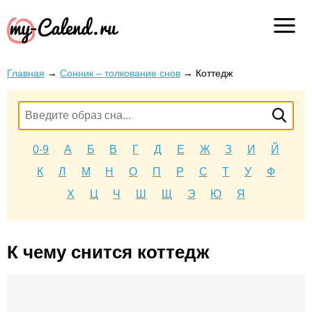
Главная
→
Сонник – толкование снов
→
Коттедж
0-9
А
Б
В
Г
Д
Е
Ж
З
И
Й
К
Л
М
Н
О
П
Р
С
Т
У
Ф
Х
Ц
Ч
Ш
Щ
Э
Ю
Я
К чему снится коттедж