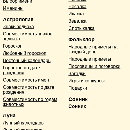
Выбор имени
Чесалка
Именины
Икалка
Астрология
Зевалка
Знаки зодиака
Спотыкалка
Совместимость знаков
зодиака
Фольклор
Гороскоп
Народные приметы на
каждый день
Любовный гороскоп
Народные приметы
Восточный календарь
Пословицы и поговорки
Гороскоп по дате
рождения
Загадки
Совместимость имен
Игры и конкурсы
Совместимость по дате
Подарки
рождения
Сонник
Совместимость по годам
животных
Сонник
Луна
Лунный календарь