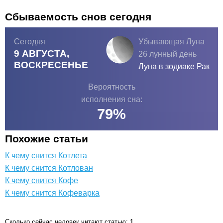
Сбываемость снов сегодня
Сегодня
Убывающая Луна
9 АВГУСТА,
26 лунный день
ВОСКРЕСЕНЬЕ
Луна в зодиаке
Рак
Вероятность
исполнения сна:
79
%
Похожие статьи
К чему снится Котлета
К чему снится Котлован
К чему снится Кофе
К чему снится Кофеварка
Сколько сейчас человек читают статью: 1