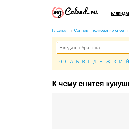
КАЛЕНДА
Главная
→
Сонник – толкование снов
0-9
А
Б
В
Г
Д
Е
Ж
З
И
К чему снится кукуш