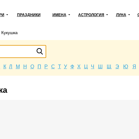
РИ
ПРАЗДНИКИ
ИМЕНА
АСТРОЛОГИЯ
ЛУНА
→
Кукушка
Й
К
Л
М
Н
О
П
Р
С
Т
У
Ф
Х
Ц
Ч
Ш
Щ
Э
Ю
Я
ка