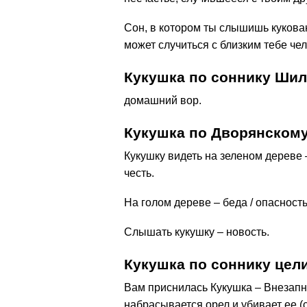
Сон, в котором ты слышишь кукован
может случиться с близким тебе че
Кукушка по соннику Ши
домашний вор.
Кукушка по Дворянскому
Кукушку видеть на зеленом дереве –
честь.
На голом дереве – беда / опасность
Слышать кукушку – новость.
Кукушка по соннику це
Вам приснилась Кукушка – Внезапно
набрасывается орел и убивает ее (с