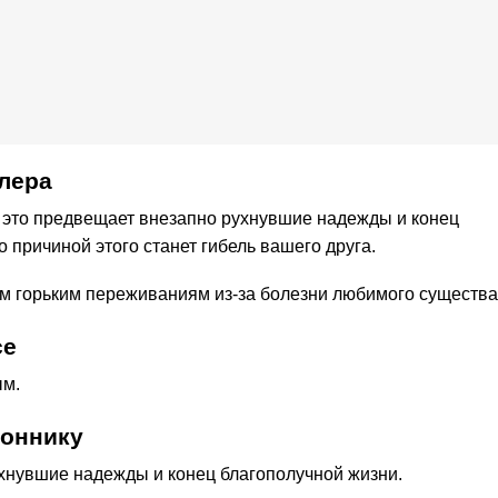
лера
то это предвещает внезапно рухнувшие надежды и конец
о причиной этого станет гибель вашего друга.
им горьким переживаниям из-за болезни любимого существа
се
ым.
соннику
хнувшие надежды и конец благополучной жизни.