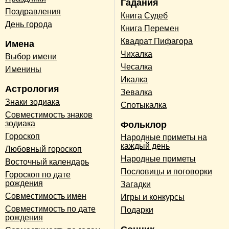
Гадания
Поздравления
Книга Судеб
День города
Книга Перемен
Квадрат Пифагора
Имена
Чихалка
Выбор имени
Чесалка
Именины
Икалка
Астрология
Зевалка
Знаки зодиака
Спотыкалка
Совместимость знаков
зодиака
Фольклор
Гороскоп
Народные приметы на
каждый день
Любовный гороскоп
Народные приметы
Восточный календарь
Пословицы и поговорки
Гороскоп по дате
рождения
Загадки
Совместимость имен
Игры и конкурсы
Совместимость по дате
Подарки
рождения