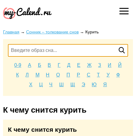
Главная
→
Сонник – толкование снов
→
Курить
0-9
А
Б
В
Г
Д
Е
Ж
З
И
Й
К
Л
М
Н
О
П
Р
С
Т
У
Ф
Х
Ц
Ч
Ш
Щ
Э
Ю
Я
К чему снится курить
К чему снится курить