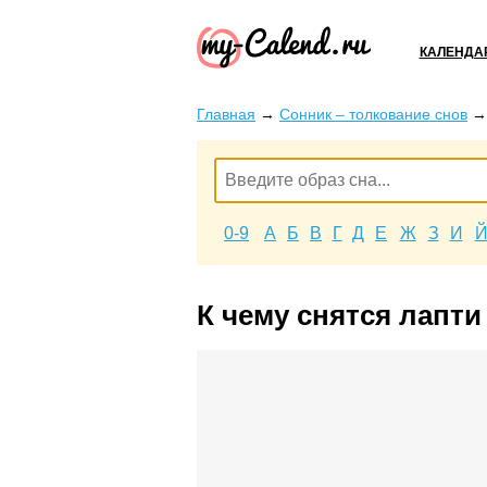
КАЛЕНДА
Главная
→
Сонник – толкование снов
0-9
А
Б
В
Г
Д
Е
Ж
З
И
К чему снятся лапти