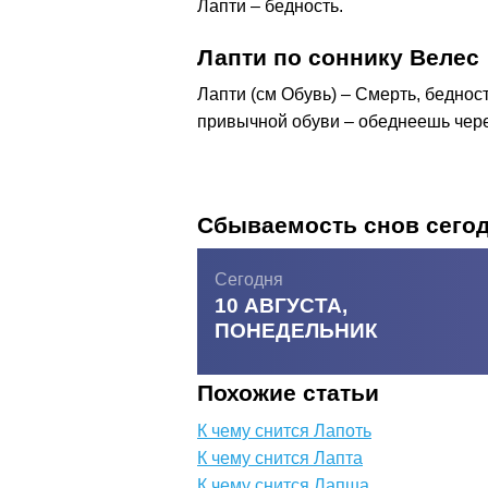
Лапти – бедность.
Лапти по соннику Велес
Лапти (см Обувь) – Смерть, беднос
привычной обуви – обеднеешь чере
Сбываемость снов сего
Сегодня
10 АВГУСТА,
ПОНЕДЕЛЬНИК
Похожие статьи
К чему снится Лапоть
К чему снится Лапта
К чему снится Лапша