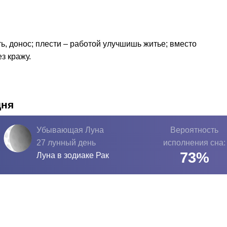
ть, донос; плести – работой улучшишь житье; вместо
з кражу.
дня
Убывающая Луна
Вероятность
27 лунный день
исполнения сна:
73
%
Луна в зодиаке
Рак