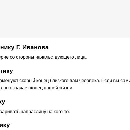
нику Г. Иванова
ерие со стороны начальствующего лица.
нику
аменуют скорый конец близкого вам человека. Если вы сам
т сон означает конец вашей жизни.
ку
варивать напраслину на кого-то.
ику