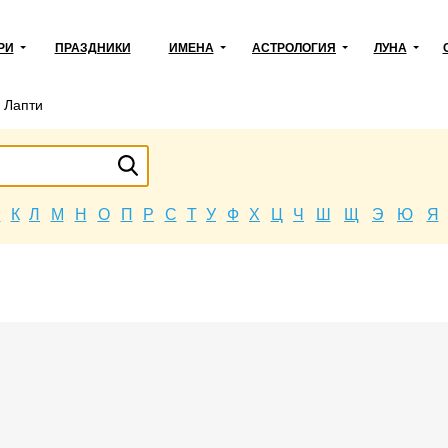
РИ
ПРАЗДНИКИ
ИМЕНА
АСТРОЛОГИЯ
ЛУНА
→
Лапти
Й
К
Л
М
Н
О
П
Р
С
Т
У
Ф
Х
Ц
Ч
Ш
Щ
Э
Ю
Я