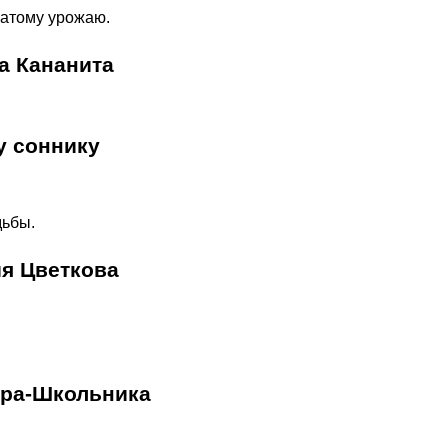
огатому урожаю.
а Кананита
у соннику
дьбы.
ия Цветкова
ера-Школьника