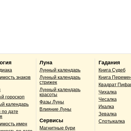
огия
Луна
Гадания
одиака
Лунный календарь
Книга Судеб
имость знаков
Лунный календарь
Книга Переме
стрижек
Квадрат Пифа
п
Лунный календарь
Чихалка
красоты
й гороскоп
Чесалка
Фазы Луны
ый календарь
Икалка
Влияние Луны
 по дате
Зевалка
я
Сервисы
Спотыкалка
имость имен
Магнитные бури