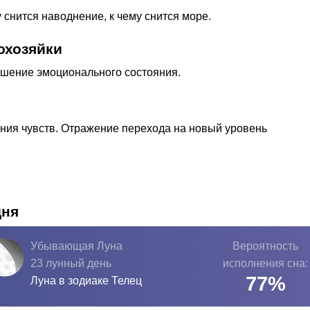
у снится наводнение, к чему снится море.
охозяйки
учшение эмоционального состояния.
2
ния чувств. Отражение перехода на новый уровень
дня
Убывающая Луна
Вероятность
23 лунный день
исполнения сна:
77
%
Луна в зодиаке
Телец