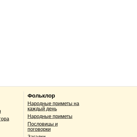
Фольклор
Народные приметы на
каждый день
н
Народные приметы
гора
Пословицы и
поговорки
Загадки