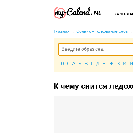
КАЛЕНДА
Главная
→
Сонник – толкование снов
0-9
А
Б
В
Г
Д
Е
Ж
З
И
К чему снится ледо