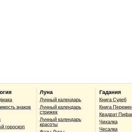
огия
Луна
Гадания
одиака
Лунный календарь
Книга Судеб
имость знаков
Лунный календарь
Книга Переме
стрижек
Квадрат Пифа
п
Лунный календарь
Чихалка
красоты
й гороскоп
Чесалка
Фазы Луны