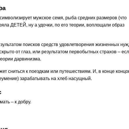
фа
 символизирует мужское семя, рыба средних размеров (что
ряла ДЕТЕЙ, ну а удочки, по его теории, воплощали образ
езультатом поисков средств удовлетворения жизненных нуж
скрыто от глаз, или результатом первобытных страхов – есл
теории дарвинизма.
жет сниться к поездкам или путешествиям. И, в конце концо
еумение) зарабатывать на хлеб насущный.
с
мать – к добру.