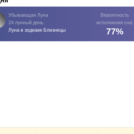
дня
Убывающая Луна
Вероятность
24 лунный день
исполнения сна:
77
%
Луна в зодиаке
Близнецы