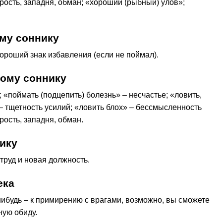
рость, западня, обман; «хороший (рыбный) улов»;
му соннику
 хороший знак избавления (если не поймал).
кому соннику
 «поймать (подцепить) болезнь» – несчастье; «ловить,
– тщетность усилий; «ловить блох» – бессмысленность
ость, западня, обман.
ику
 труд и новая должность.
ека
-нибудь – к примирению с врагами, возможно, вы сможете
ную обиду.