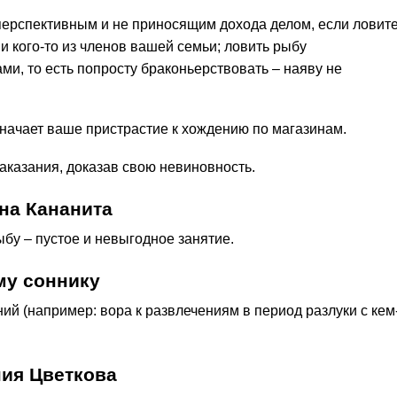
сперспективным и не приносящим дохода делом, если ловит
зни кого-то из членов вашей семьи; ловить рыбу
и, то есть попросту браконьерствовать – наяву не
значает ваше пристрастие к хождению по магазинам.
наказания, доказав свою невиновность.
на Кананита
рыбу – пустое и невыгодное занятие.
му соннику
ний (например: вора к развлечениям в период разлуки с кем
ния Цветкова