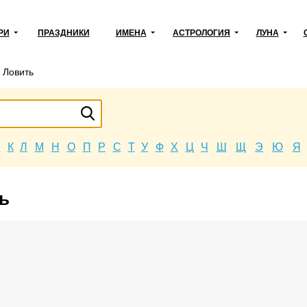
РИ
ПРАЗДНИКИ
ИМЕНА
АСТРОЛОГИЯ
ЛУНА
→
Ловить
Й
К
Л
М
Н
О
П
Р
С
Т
У
Ф
Х
Ц
Ч
Ш
Щ
Э
Ю
Я
ь