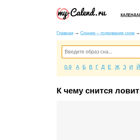
КАЛЕНДА
Главная
→
Сонник – толкование снов
0-9
А
Б
В
Г
Д
Е
Ж
З
И
К чему снится ловит