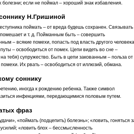
 к болезни; если не поймал – хороший знак избавления.
соннику Н.Гришиной
еступника поймать – от вреда будешь сохранен. Связывать
, помешает и т. д. Пойманным быть – совершить
ным – всякие помехи, попасть под власть другого человека
ь путы – освободиться от помех. Цепи видеть во сне –
на тебя) супружество. Быть в цепи закованным – польза от
помехи. Их рвать – освободиться от иллюзий, обмана.
кому соннику
ретению, иногда к рождению ребенка. Также символ
разиться инфекциями, передающимися половым путем.
атых фраз
дачи», «поймать (подцепить) болезнь»; «ловить, гоняться з
 усилий; «ловить блох – бессмысленность