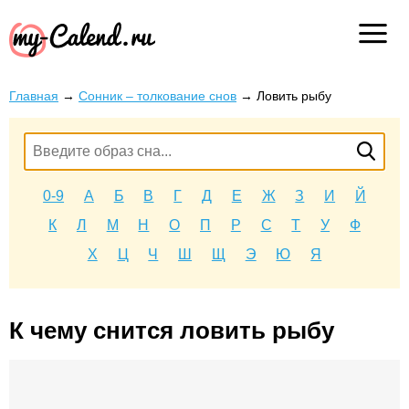
Главная
→
Сонник – толкование снов
→
Ловить рыбу
0-9
А
Б
В
Г
Д
Е
Ж
З
И
Й
К
Л
М
Н
О
П
Р
С
Т
У
Ф
Х
Ц
Ч
Ш
Щ
Э
Ю
Я
К чему снится ловить рыбу