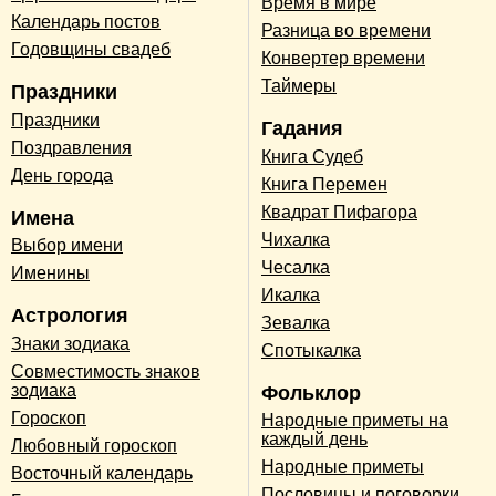
Время в мире
Календарь постов
Разница во времени
Годовщины свадеб
Конвертер времени
Таймеры
Праздники
Праздники
Гадания
Поздравления
Книга Судеб
День города
Книга Перемен
Квадрат Пифагора
Имена
Чихалка
Выбор имени
Чесалка
Именины
Икалка
Астрология
Зевалка
Знаки зодиака
Спотыкалка
Совместимость знаков
зодиака
Фольклор
Гороскоп
Народные приметы на
каждый день
Любовный гороскоп
Народные приметы
Восточный календарь
Пословицы и поговорки