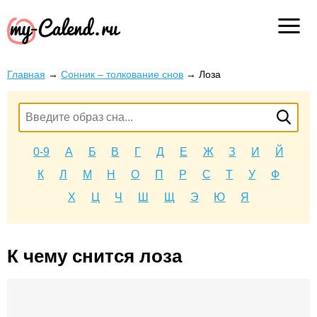
Главная
→
Сонник – толкование снов
→
Лоза
0-9
А
Б
В
Г
Д
Е
Ж
З
И
Й
К
Л
М
Н
О
П
Р
С
Т
У
Ф
Х
Ц
Ч
Ш
Щ
Э
Ю
Я
К чему снится лоза