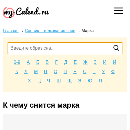
Главная
→
Сонник – толкование снов
→
Марка
0-9
А
Б
В
Г
Д
Е
Ж
З
И
Й
К
Л
М
Н
О
П
Р
С
Т
У
Ф
Х
Ц
Ч
Ш
Щ
Э
Ю
Я
К чему снится марка