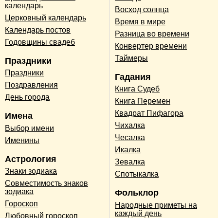
календарь
Восход солнца
Церковный календарь
Время в мире
Календарь постов
Разница во времени
Годовщины свадеб
Конвертер времени
Таймеры
Праздники
Праздники
Гадания
Поздравления
Книга Судеб
День города
Книга Перемен
Квадрат Пифагора
Имена
Чихалка
Выбор имени
Чесалка
Именины
Икалка
Астрология
Зевалка
Знаки зодиака
Спотыкалка
Совместимость знаков
зодиака
Фольклор
Гороскоп
Народные приметы на
каждый день
Любовный гороскоп